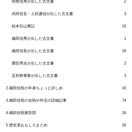
明智光秀が出した古文書
2
武田信玄・上杉謙信が出した古文書
3
絵本石山軍記
10
織田信秀が出した古文書
1
織田信長が出した古文書
18
豊臣秀吉が出した古文書
2
足利将軍家が出した古文書
3
2.織田信長の年表ちょっと詳しめ
16
3.織田信長の合戦や外交の詳細記事
74
4.織田信長家臣団
16
5.歴史系おもしろまとめ
26