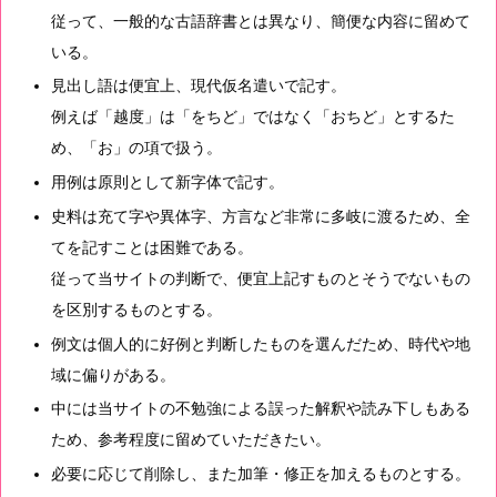
従って、一般的な古語辞書とは異なり、簡便な内容に留めて
いる。
見出し語は便宜上、現代仮名遣いで記す。
例えば「越度」は「をちど」ではなく「おちど」とするた
め、「お」の項で扱う。
用例は原則として新字体で記す。
史料は充て字や異体字、方言など非常に多岐に渡るため、全
てを記すことは困難である。
従って当サイトの判断で、便宜上記すものとそうでないもの
を区別するものとする。
例文は個人的に好例と判断したものを選んだため、時代や地
域に偏りがある。
中には当サイトの不勉強による誤った解釈や読み下しもある
ため、参考程度に留めていただきたい。
必要に応じて削除し、また加筆・修正を加えるものとする。