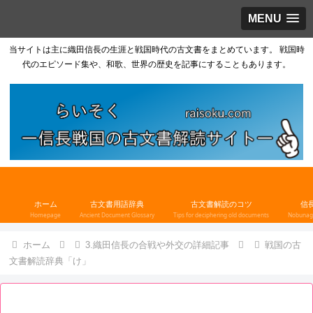
MENU
当サイトは主に織田信長の生涯と戦国時代の古文書をまとめています。 戦国時
代のエピソード集や、和歌、世界の歴史を記事にすることもあります。
ホーム
古文書用語辞典
古文書解読のコツ
信
Homepage
Ancient Document Glossary
Tips for deciphering old documents
Nobunaga
ホーム
3.織田信長の合戦や外交の詳細記事
戦国の古
文書解読辞典「け」