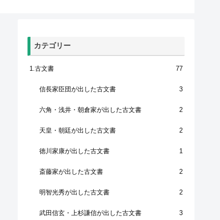
カテゴリー
1.古文書
77
信長家臣団が出した古文書
3
六角・浅井・朝倉家が出した古文書
2
天皇・朝廷が出した古文書
2
徳川家康が出した古文書
1
斎藤家が出した古文書
2
明智光秀が出した古文書
2
武田信玄・上杉謙信が出した古文書
3