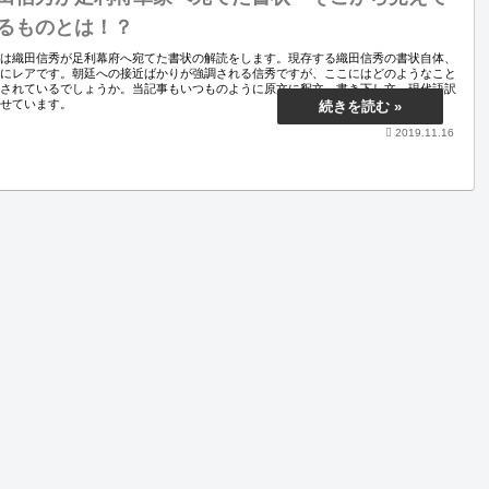
るものとは！？
回は織田信秀が足利幕府へ宛てた書状の解読をします。現存する織田信秀の書状自体、
常にレアです。朝廷への接近ばかりが強調される信秀ですが、ここにはどのようなこと
記されているでしょうか。当記事もいつものように原文に釈文、書き下し文、現代語訳
載せています。
2019.11.16