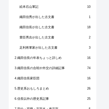
絵本石山軍記
10
織田信秀が出した古文書
1
織田信長が出した古文書
18
豊臣秀吉が出した古文書
2
足利将軍家が出した古文書
3
2.織田信長の年表ちょっと詳しめ
16
3.織田信長の合戦や外交の詳細記事
74
4.織田信長家臣団
16
5.歴史系おもしろまとめ
26
6.信長以外の歴史系記事
25
7.官位・官職・百官名・東百官
5