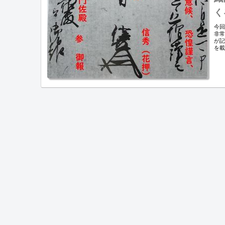
く
今
非
が
を