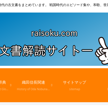
時代の古文書をまとめています。 戦国時代のエピソード集や、和歌、世
辞典
織田信長関連
サイトマップ
Ancient Document Glossary
History of Oda Nobunaga
sitemap