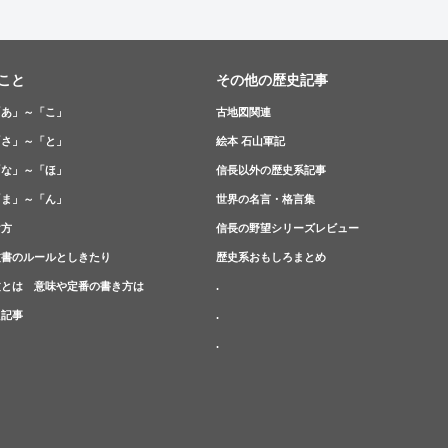
こと
その他の歴史記事
「あ」～「こ」
古地図関連
「さ」～「と」
絵本 石山軍記
「な」～「ほ」
信長以外の歴史系記事
「ま」～「ん」
世界の名言・格言集
け方
信長の野望シリーズレビュー
文書のルールとしきたり
歴史系おもしろまとめ
文とは 意味や定番の書き方は
.
た記事
.
.