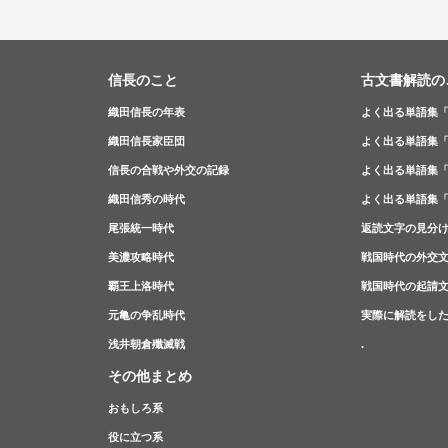
信長のこと
古文書解読の
織田信長の年表
よく出る単語集
織田信長家臣団
よく出る単語集
信長の合戦や外交の記録
よく出る単語集
織田信秀の時代
よく出る単語集
尾張統一時代
返読文字の見分
美濃攻略時代
戦国時代の外交
覇王上洛時代
戦国時代の起請
元亀の争乱時代
実際に解読をし
浅井朝倉殲滅戦
.
その他まとめ
おもしろ系
役に立つ系