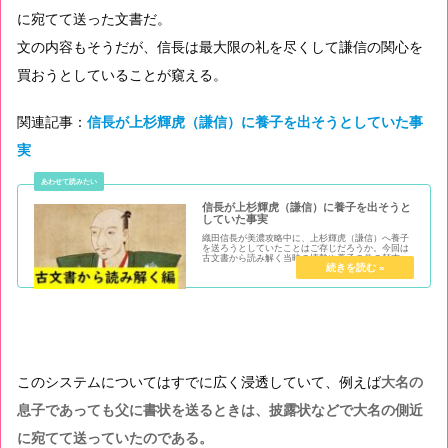
に宛てて送った文書だ。
文の内容もそうだが、信長は最大限の礼を尽くして謙信の関心を
買おうとしていることが窺える。
関連記事：
信長が上杉輝虎（謙信）に養子を出そうとしていた事
実
信長が上杉輝虎（謙信）に養子を出そうと
していた事実
織田信長が美濃攻略中に、上杉輝虎（謙信）へ養子
を送ろうとしていたことはご存じだろうか。今回は
古文書から読み解く当時の情勢や養子の件の顛末、
そして様々な疑問について考察する。
このシステムについてはすでに広く浸透していて、例えば
大名の
息子であっても父に書状を送るときは、披露状などで大名の側近
に宛てて送っていたのである。