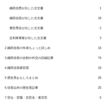
織田信秀が出した古文書
1
織田信長が出した古文書
18
豊臣秀吉が出した古文書
2
足利将軍家が出した古文書
3
2.織田信長の年表ちょっと詳しめ
16
3.織田信長の合戦や外交の詳細記事
74
4.織田信長家臣団
16
5.歴史系おもしろまとめ
26
6.信長以外の歴史系記事
25
7.官位・官職・百官名・東百官
5