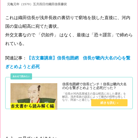
元亀元年（1570）五月四日付織田信長書状
これは織田信長が浅井長政の裏切りで窮地を脱した直後に、河内
国の畠山昭高に宛てた書状。
外交文書なので 「
仍如件
」 はなく、最後は「
恐々謹言
」で締めら
れている。
関連記事：
【古文書講座】信長包囲網 信長が畿内大名の心を繋
ぎとめようと必死
信長包囲網で信長ピンチ！信長は畿内大名
の心を繋ぎとめようと必死だった？
「信長が河内高屋城主の畠山昭高に出した書状」を
解読。浅井長政の謀反によって畿内の情勢も怪しく
なり、阿波へと逃亡していた三好勢も動き出そうと
していた。文面からは、信長が河内守護である畠山
昭高の心を繋ぎとめようとする焦りが見て取れる。