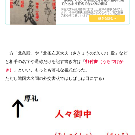
てたあまり有名でない方の書状
明智光秀が細川藤孝に打診した直筆の書状を解読し
ます。今回の書状は難易度が低めなので、古文書解
読初心者に易しいはずです。いつものように原文と
釈文、書き下し文、現代語訳、時代背景を。さらに
この書状を解読するポイントを載せています。
一方「北条殿」や「北条左京大夫（さきょうのだいぶ）殿」など
と相手の名字や通称だけを記す書き方は「
打付書（うちづけが
き）
」といい、もっとも薄礼な書式だった。
ただし戦国大名間の外交書状ではしばしば目にする）