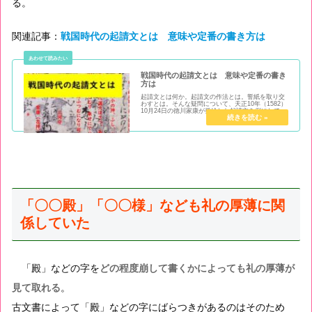
る。
関連記事：
戦国時代の起請文とは 意味や定番の書き方は
戦国時代の起請文とは 意味や定番の書き
方は
起請文とは何か。起請文の作法とは。誓紙を取り交
わすとは。そんな疑問について、天正10年（1582）
10月24日の徳川家康が発給した起請文を例にしてま
とめてみました。他にも中人制や大名の面目につい
ても書いてます。
「〇〇殿」「〇〇様」なども礼の厚薄に関
係していた
「殿」などの字を
どの程度崩して書くかによっても礼の厚薄が
見て取れる
。
古文書によって「殿」などの字にばらつきがあるのはそのため