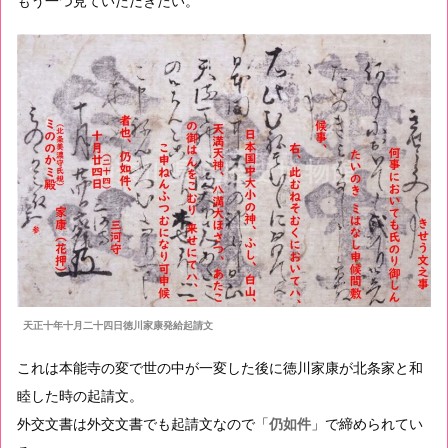
もう一つ見ていただきたい。
天正十年十月二十四日徳川家康発給起請文
これは本能寺の変で世の中が一変した後に徳川家康が北条家と和
睦した時の起請文。
外交文書は外交文書でも起請文なので「
仍如件
」で締められてい