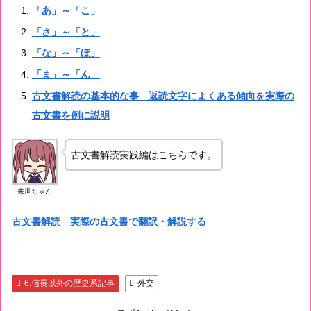
「あ」～「こ」
「さ」～「と」
「な」～「ほ」
「ま」～「ん」
古文書解読の基本的な事 返読文字によくある傾向を実際の
古文書を例に説明
古文書解読実践編はこちらです。
来世ちゃん
古文書解読 実際の古文書で翻訳・解説する
6.信長以外の歴史系記事
外交