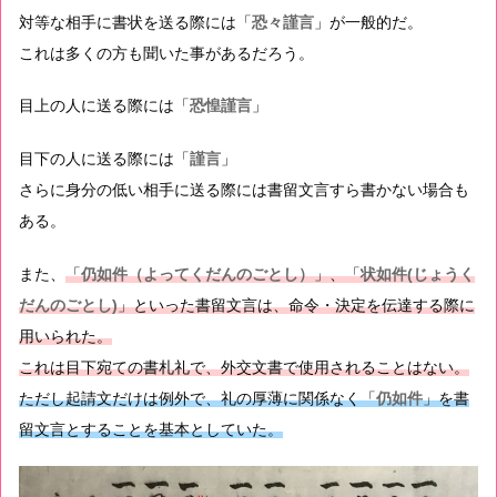
対等な相手に書状を送る際には「
恐々謹言
」が一般的だ。
これは多くの方も聞いた事があるだろう。
目上の人に送る際には「
恐惶謹言
」
目下の人に送る際には「
謹言
」
さらに身分の低い相手に送る際には書留文言すら書かない場合も
ある。
また、
「
仍如件（よってくだんのごとし）
」、「
状如件(じょうく
だんのごとし)
」といった書留文言は、命令・決定を伝達する際に
用いられた。
これは目下宛ての書札礼で、外交文書で使用されることはない。
ただし起請文だけは例外で、礼の厚薄に関係なく「
仍如件
」を書
留文言とすることを基本としていた。