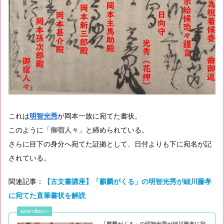
これは
明智光秀
が岡本一族に宛てた書状。
このように「
御宿人々
」と締められている。
さらに目下の身分へ宛てた証拠として、日付よりも下に宛名が記
されている。
関連記事：
【古文書講座】「麒麟がくる」の明智光秀が細川藤孝
に宛てた直筆書状を解読
「麒麟がくる」の明智光秀が細川藤孝に宛