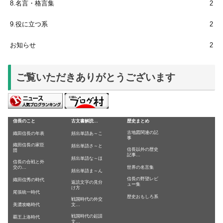
8.名言・格言集
2
9.役に立つ系
2
お知らせ
2
ご覧いただきありがとうございます
信長のこと
古文書解読...
歴史まとめ
古地図関連の記
織田信長の年表
頻出単語あ～こ
事
織田信長の家臣
頻出単語さ～と
信長以外の歴史
団
記事...
頻出単語な～ほ
信長の合戦と外
交の...
世界の名言集
頻出単語ま～ん
信長の野望レビ
織田信秀の時代
返読文字の見分
ュー集
け方
尾張統一時代
歴史おもしろ系
戦国時代の外交
美濃攻略時代
文...
戦国時代の起請
覇王上洛時代
文...