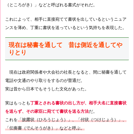
（ところがき）
」などと呼ばれる書式がそれだ。
これによって、相手に直接宛てて書状を出しているというニュア
ンスを薄め、丁重に書状を送っているという気持ちを表現した。
現在は秘書を通して 昔は側近を通してや
りとり
現在は政府関係者や大会社の社長となると、間に
秘書を通して
電話や文通の
やり取りをするのが普通だ
。
実は昔から日本でもそうした文化があった。
実はもっとも
丁重とされる書状の出し方が、相手大名に直接書状
を送らず、その家臣に宛てて書状を送る方法
だ。
これを
「
披露状（ひろうじょう）
」、「
付状（つけじょう）
」、
「
伝奏書（でんそうがき）
」などと呼ぶ。