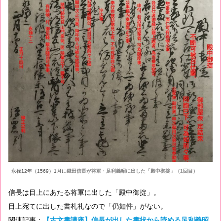
永禄12年（1569）1月に
織田信長が将軍・足利義昭に出した「殿中御掟」（1回目）
信長は目上にあたる将軍に出した「殿中御掟」。
目上宛てに出した書札礼なので「
仍如件
」がない。
関連記事：
【古文書講座】信長が出した書状から読める足利義昭