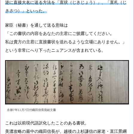
逆に直接大名に送る方法を「
直状（じきじょう）
」、「
直札（じ
きさつ）
」といった。
家臣（秘書）を通して送る意味は
「
この書状の内容をあなたの主君にご披露してください。
私は貴方の主君に直接書状を送れるような立場にありません。
」
という非常にへり下ったニュアンスが含まれている。
永禄7年11月7日付織田信長発給文書
これは以前現代語訳化したことのある書状。
美濃攻略の最中の織田信長が、越後の上杉謙信の家老・
直江景綱