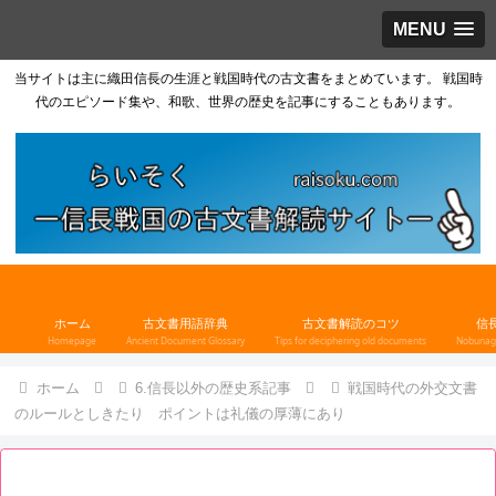
MENU
当サイトは主に織田信長の生涯と戦国時代の古文書をまとめています。 戦国時
代のエピソード集や、和歌、世界の歴史を記事にすることもあります。
ホーム
古文書用語辞典
古文書解読のコツ
信
Homepage
Ancient Document Glossary
Tips for deciphering old documents
Nobunaga
ホーム
6.信長以外の歴史系記事
戦国時代の外交文書
のルールとしきたり ポイントは礼儀の厚薄にあり