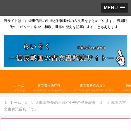
MENU
当サイトは主に織田信長の生涯と戦国時代の古文書をまとめています。 戦国時
代のエピソード集や、和歌、世界の歴史を記事にすることもあります。
ホーム
古文書用語辞典
古文書解読のコツ
信
Homepage
Ancient Document Glossary
Tips for deciphering old documents
Nobunaga
ホーム
3.織田信長の合戦や外交の詳細記事
戦国の古
文書解読辞典「て」