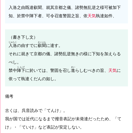
入洛之由既達叡聞、就其京都之儀、諸勢無乱逆之様可被加下
知、於禁中陣下者、可令召進警固之旨、依
天気
執達如件、
（書き下し文）
じゅらく
えいぶん
入洛
の由すでに
叡聞
に達す。
それに就きて京都の儀、諸勢乱逆無きの様に下知を加えらる
べし。
じんげ
まい
禁中
陣下
に於いては、警固を召し
進
らしむべきの旨、
天気
に
依って執達くだんの如し。
備考
古くは、呉音読みで「てんけ」。
我が国では近代になるまで撥音表記が未発達だったため、「て
け」・「ていけ」など表記が安定しない。