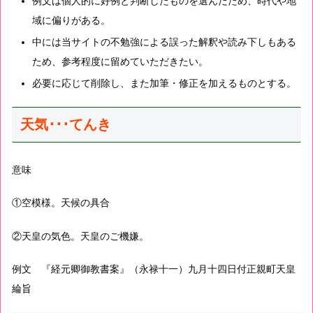
例文は個人的に好例と判断したものを選んだため、時代や地
域に偏りがある。
中には当サイトの不勉強による誤った解釈や読み下しもある
ため、参考程度に留めていただきたい。
必要に応じて削除し、また加筆・修正を加えるものとする。
天気･･･てんき
意味
①空模様。天候の具合
②天皇の気色。天皇のご機嫌。
例文 『経元卿御教書案』（永禄十一）九月十四日付正親町天皇
綸旨