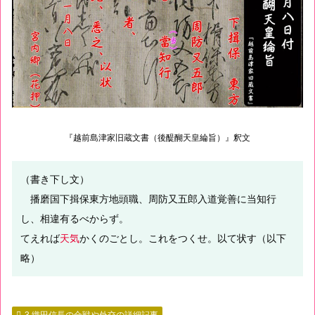
『越前島津家旧蔵文書（後醍醐天皇綸旨）』釈文
（書き下し文）
播磨国下揖保東方地頭職、周防又五郎入道覚善に当知行
し、相違有るべからず。
てえれば
天気
かくのごとし。これをつくせ。以て状す（以下
略）
3.織田信長の合戦や外交の詳細記事