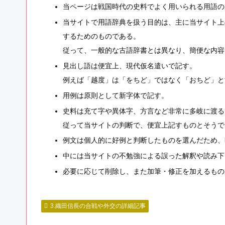
当ページは戦国時代の史料でよく用いられる用語の
当サイトで用語辞典を扱う目的は、主に当サイト上
するためのものである。
従って、一般的な古語辞書とは異なり、簡便な内容
見出し語は便宜上、現代仮名遣いで記す。
例えば「越度」は「をちど」ではなく「おちど」と
用例は原則として新字体で記す。
史料は充て字や異体字、方言など非常に多岐に渡る
従って当サイトの判断で、便宜上記すものとそうで
例文は個人的に好例と判断したものを選んだため、
中には当サイトの不勉強による誤った解釈や読み下
必要に応じて削除し、また加筆・修正を加えるもの
3.織田信長の合戦や外交の詳細記事