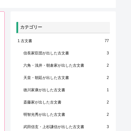
カテゴリー
1.古文書
77
信長家臣団が出した古文書
3
六角・浅井・朝倉家が出した古文書
2
天皇・朝廷が出した古文書
2
徳川家康が出した古文書
1
斎藤家が出した古文書
2
明智光秀が出した古文書
2
武田信玄・上杉謙信が出した古文書
3