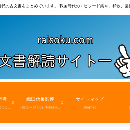
時代の古文書をまとめています。 戦国時代のエピソード集や、和歌、世
辞典
織田信長関連
サイトマップ
Ancient Document Glossary
History of Oda Nobunaga
sitemap