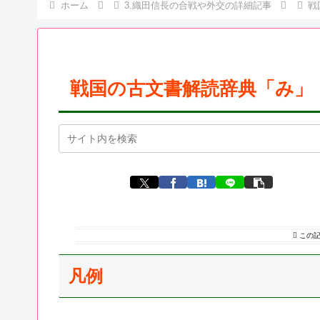
ホーム
3.織田信長の合戦や外交の詳細記事
戦
戦国の古文書解読辞典「み」
この
凡例