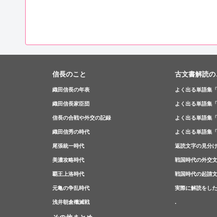
信長のこと
古文書解読の
織田信長の年表
よく出る単語集
織田信長家臣団
よく出る単語集
信長の合戦や外交の記録
よく出る単語集
織田信秀の時代
よく出る単語集
尾張統一時代
返読文字の見分
美濃攻略時代
戦国時代の外交
覇王上洛時代
戦国時代の起請
元亀の争乱時代
実際に解読をし
浅井朝倉殲滅戦
.