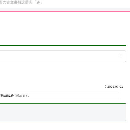
国の古文書解読辞典「み」
2026.07.01
記事は
約1分
で読めます。