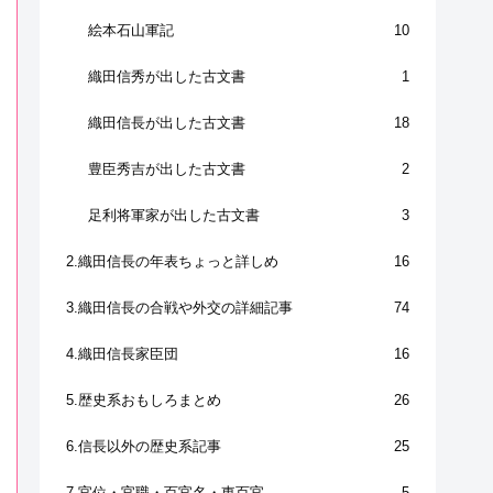
絵本石山軍記
10
織田信秀が出した古文書
1
織田信長が出した古文書
18
豊臣秀吉が出した古文書
2
足利将軍家が出した古文書
3
2.織田信長の年表ちょっと詳しめ
16
3.織田信長の合戦や外交の詳細記事
74
4.織田信長家臣団
16
5.歴史系おもしろまとめ
26
6.信長以外の歴史系記事
25
7.官位・官職・百官名・東百官
5