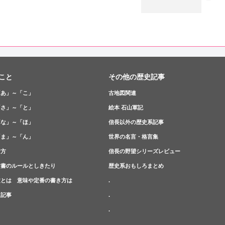
こと
その他の歴史記事
「あ」～「こ」
古地図関連
「さ」～「と」
絵本 石山軍記
「な」～「ほ」
信長以外の歴史系記事
「ま」～「ん」
世界の名言・格言集
け方
信長の野望シリーズレビュー
文書のルールとしきたり
歴史系おもしろまとめ
文とは 意味や定番の書き方は
.
た記事
.
.