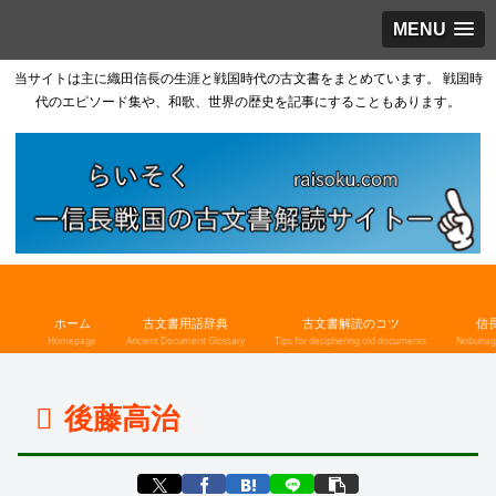
MENU
当サイトは主に織田信長の生涯と戦国時代の古文書をまとめています。 戦国時
代のエピソード集や、和歌、世界の歴史を記事にすることもあります。
ホーム
古文書用語辞典
古文書解読のコツ
信
Homepage
Ancient Document Glossary
Tips for deciphering old documents
Nobunaga
後藤高治