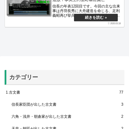
信長の年表12回目です。今回の主な出来
事は丹羽長秀に大舟建造を命じる、足利
義昭再び挙兵の風聞、河内畠山家の遊佐
信教らが主君・畠山秋高（昭高）を弑
2020.03.18
逆、足利義昭再び挙兵、二条御所の戦
い、宇治槙島の戦い、足利義昭追放、一
乗寺・静原山両城の戦い、木戸・田中両
城の戦い、「天正」と改元などです。
カテゴリー
1.古文書
77
信長家臣団が出した古文書
3
六角・浅井・朝倉家が出した古文書
2
天皇・朝廷が出した古文書
2