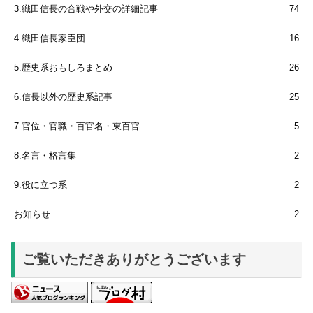
3.織田信長の合戦や外交の詳細記事
74
4.織田信長家臣団
16
5.歴史系おもしろまとめ
26
6.信長以外の歴史系記事
25
7.官位・官職・百官名・東百官
5
8.名言・格言集
2
9.役に立つ系
2
お知らせ
2
ご覧いただきありがとうございます