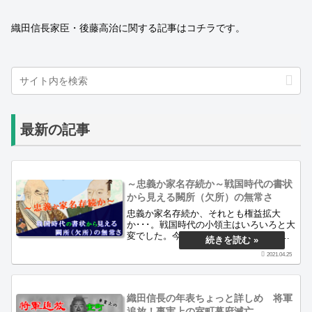
織田信長家臣・後藤高治に関する記事はコチラです。
最新の記事
～忠義か家名存続か～戦国時代の書状
から見える闕所（欠所）の無常さ
忠義か家名存続か、それとも権益拡大
か･･･。戦国時代の小領主はいろいろと大
変でした。今回は「闕所（欠所）」とい
う視点から実際の史料を例にして見てい
2021.04.25
きたいと思います。当ブログは戦国時代
の面白さを古文書から紹介するサイトで
す。
織田信長の年表ちょっと詳しめ 将軍
追放！事実上の室町幕府滅亡