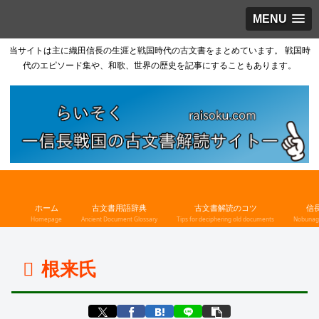
MENU
当サイトは主に織田信長の生涯と戦国時代の古文書をまとめています。 戦国時
代のエピソード集や、和歌、世界の歴史を記事にすることもあります。
ホーム
古文書用語辞典
古文書解読のコツ
信
Homepage
Ancient Document Glossary
Tips for deciphering old documents
Nobunaga
根来氏