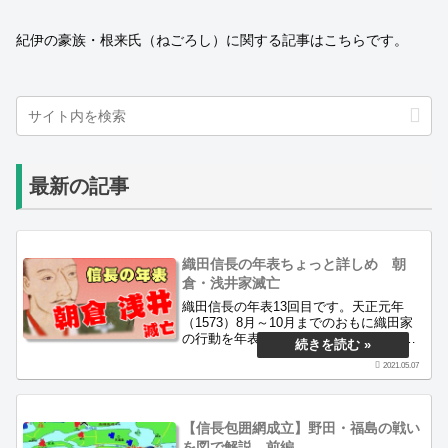
紀伊の豪族・根来氏（ねごろし）に関する記事はこちらです。
最新の記事
織田信長の年表ちょっと詳しめ 朝
倉・浅井家滅亡
織田信長の年表13回目です。天正元年
（1573）8月～10月までのおもに織田家
の行動を年表にしています。朝倉・浅井
討伐戦・近江鯰江城攻略・第二次伊勢長
2021.05.07
島一向一揆戦の時期にあたります。
【信長包囲網成立】野田・福島の戦い
を図で解説 前編