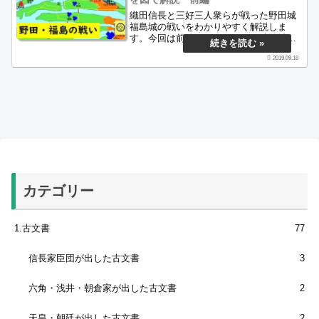
織田信長と三好三人衆らが戦った野田城
福島城の戦いをわかりやすく解説しま
す。今回は前編ということで、池田城の
異変から信長勝利目前までです。この戦
2019.09.18
いは日本で初めて大口径の火縄銃を使用
したという説もあります。紀州から雑
賀・根来の鉄砲集団が大活躍した合戦で
す。
カテゴリー
1.古文書
77
信長家臣団が出した古文書
3
六角・浅井・朝倉家が出した古文書
2
天皇・朝廷が出した古文書
2