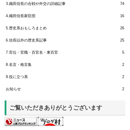
3.織田信長の合戦や外交の詳細記事
74
4.織田信長家臣団
16
5.歴史系おもしろまとめ
26
6.信長以外の歴史系記事
25
7.官位・官職・百官名・東百官
5
8.名言・格言集
2
9.役に立つ系
2
お知らせ
2
ご覧いただきありがとうございます