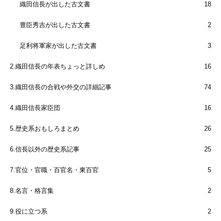
織田信長が出した古文書
18
豊臣秀吉が出した古文書
2
足利将軍家が出した古文書
3
2.織田信長の年表ちょっと詳しめ
16
3.織田信長の合戦や外交の詳細記事
74
4.織田信長家臣団
16
5.歴史系おもしろまとめ
26
6.信長以外の歴史系記事
25
7.官位・官職・百官名・東百官
5
8.名言・格言集
2
9.役に立つ系
2