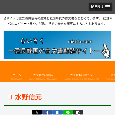
MENU
当サイトは主に織田信長の生涯と戦国時代の古文書をまとめています。 戦国時
代のエピソード集や、和歌、世界の歴史を記事にすることもあります。
ホーム
古文書用語辞典
古文書解読のコツ
信
Homepage
Ancient Document Glossary
Tips for deciphering old documents
Nobunaga
水野信元