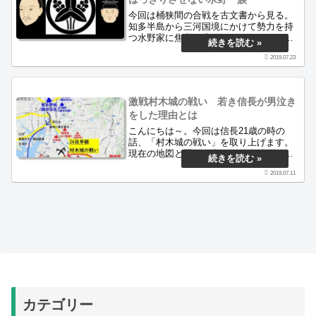
今回は桶狭間の合戦を古文書から見る。
知多半島から三河国境にかけて勢力を持
つ水野家に焦点を絞り、どのようにして
この難局を切り抜けたのかを調べた。織
2019.07.23
田信長と今川義元の間に揺れる弱小国人
領主、水野一族の生き残り策とは
激戦村木城の戦い 若き信長が男泣き
をした理由とは
こんにちは～。今回は信長21歳の時の
話、「村木城の戦い」を取り上げます。
現在の地図と照らし合わせて布陣図を描
いてみました。合戦の詳細も書いてま
2019.07.11
す。時は天文23年（1554・年次について
は諸説あり）1月24日。家老・林秀貞一党
に出陣を拒まれ、万に一つも勝ち目がな
いとされた中、信長はなぜ自ら出陣して
村木城に攻め込んだのか。
カテゴリー