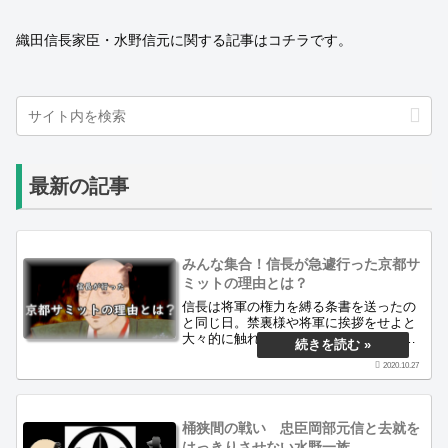
織田信長家臣・水野信元に関する記事はコチラです。
最新の記事
みんな集合！信長が急遽行った京都サ
ミットの理由とは？
信長は将軍の権力を縛る条書を送ったの
と同じ日。禁裏様や将軍に挨拶をせよと
大々的に触れを出し、サミットへの参加
を呼びかけた時の古文書を解読します。
2020.10.27
そこにはどのような時代背景があり、そ
の結果どうなったのか。永禄時代最後の
謎に迫ります。
桶狭間の戦い 忠臣岡部元信と去就を
はっきりさせない水野一族