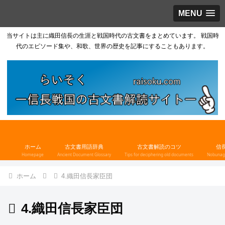
MENU
当サイトは主に織田信長の生涯と戦国時代の古文書をまとめています。 戦国時
代のエピソード集や、和歌、世界の歴史を記事にすることもあります。
ホーム
古文書用語辞典
古文書解読のコツ
信
Homepage
Ancient Document Glossary
Tips for deciphering old documents
Nobunaga
ホーム
4.織田信長家臣団
4.織田信長家臣団