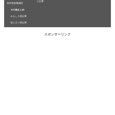
た記事
浅井朝倉殲滅戦
その他まとめ
おもしろ系記事
役に立つ系記事
スポンサーリンク