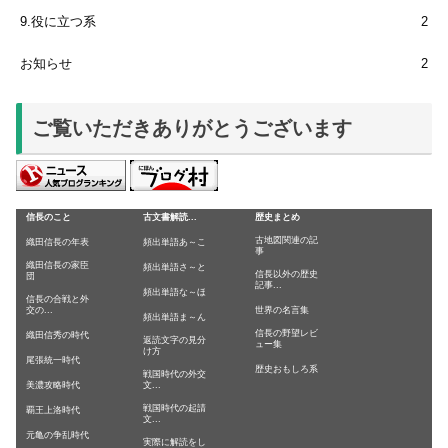
9.役に立つ系
2
お知らせ
2
ご覧いただきありがとうございます
信長のこと
古文書解読...
歴史まとめ
古地図関連の記
織田信長の年表
頻出単語あ～こ
事
織田信長の家臣
頻出単語さ～と
信長以外の歴史
団
記事...
頻出単語な～ほ
信長の合戦と外
交の...
世界の名言集
頻出単語ま～ん
信長の野望レビ
織田信秀の時代
返読文字の見分
ュー集
け方
尾張統一時代
歴史おもしろ系
戦国時代の外交
美濃攻略時代
文...
戦国時代の起請
覇王上洛時代
文...
元亀の争乱時代
実際に解読をし