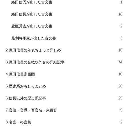
織田信秀が出した古文書
1
織田信長が出した古文書
18
豊臣秀吉が出した古文書
2
足利将軍家が出した古文書
3
2.織田信長の年表ちょっと詳しめ
16
3.織田信長の合戦や外交の詳細記事
74
4.織田信長家臣団
16
5.歴史系おもしろまとめ
26
6.信長以外の歴史系記事
25
7.官位・官職・百官名・東百官
5
8.名言・格言集
2