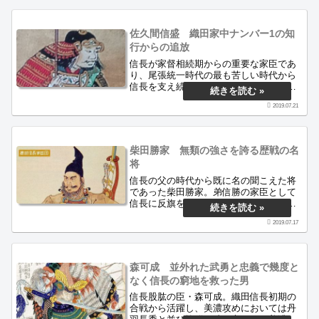
ったため、後輩武将にどんどん出世街道
を追い越されてしまった。
佐久間信盛 織田家中ナンバー1の知
行からの追放
信長が家督相続期からの重要な家臣であ
り、尾張統一時代の最も苦しい時代から
信長を支え続けた。その後は信長の主要
な合戦のほとんどに姿を現し、政治面や
2019.07.21
外交面でもたびたび名が見える。織田信
忠を補佐した後、本願寺攻めの総大将に
任命され、実に7ヵ国の兵を動かせる軍団
長となった。しかし、思いもよらぬ折檻
柴田勝家 無類の強さを誇る歴戦の名
状が送りつけられ･･･
将
信長の父の時代から既に名の聞こえた将
であった柴田勝家。弟信勝の家臣として
信長に反旗を翻す。敗れた後は心を入れ
替え信長に忠義を尽くし、常に戦では先
2019.07.17
陣を任されるようになる。あまり知られ
てはいないが、信長の上洛後は奉行とし
てたびたび文書を発給したり、領国の経
営にも力を注いでいる。今回は勝家の詳
森可成 並外れた武勇と忠義で幾度と
細を余すことなく書き連ねよう。
なく信長の窮地を救った男
信長股肱の臣・森可成。織田信長初期の
合戦から活躍し、美濃攻めにおいては丹