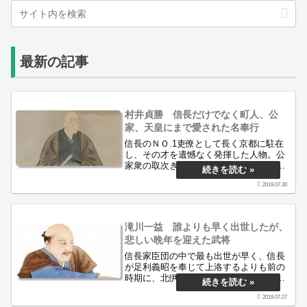
最新の記事
村井貞勝 信長だけでなく町人、公
家、天皇にまで愛された名奉行
信長のＮＯ.1吏僚として長く京都に駐在
し、その才を遺憾なく発揮した人物。公
家衆の取次ぎ役として、時には名奉行と
して才を発揮し、いつしか京都中の町人
2019.07.30
にいたるまで彼を愛した。今回は地味な
内政官・村井貞勝の実績を書き連ねる
滝川一益 誰よりも早く出世したが、
悲しい晩年を迎えた武将
信長家臣団の中で最も出世が早く、信長
が足利義昭を奉じて上洛するよりも前の
時期に、北伊勢攻略を任されている。し
かし一益は、信長の有名な合戦の多くに
2019.07.27
参加できずに、割と地味な戦いを受け持