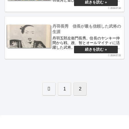
羽長秀と並び抜群の功を立てた。美濃攻
略後も上洛戦、伊勢攻め、金ケ崎・手筒
2019.07.16
山の合戦、姉川合戦と主要な戦いには必
ず参陣している。森長可や蘭丸の父とし
て有名な武将であるが、その詳細を記す
記事は少ない。今回はその可成の足跡を
丹羽長秀 信長が最も信頼した武将の
辿る。
生涯
丹羽五郎左衛門長秀。信長のヤンキー仲
間から戦、政、智とオールマイティに活
躍した武将。稲生合戦、桶狭間合戦、美
濃攻略戦、上洛戦、伊勢平定戦、姉川合
2019.07.15
戦等信長の代表する合戦ほぼすべてに従
軍。また、小牧山城や安土城の築城･･･。
長秀の活躍とその足跡を辿る。
前
1
2
へ