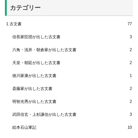
カテゴリー
1.古文書
77
信長家臣団が出した古文書
3
六角・浅井・朝倉家が出した古文書
2
天皇・朝廷が出した古文書
2
徳川家康が出した古文書
1
斎藤家が出した古文書
2
明智光秀が出した古文書
2
武田信玄・上杉謙信が出した古文書
3
絵本石山軍記
10