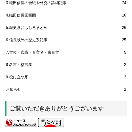
3.織田信長の合戦や外交の詳細記事
74
4.織田信長家臣団
16
5.歴史系おもしろまとめ
26
6.信長以外の歴史系記事
25
7.官位・官職・百官名・東百官
5
8.名言・格言集
2
9.役に立つ系
2
お知らせ
2
ご覧いただきありがとうございます