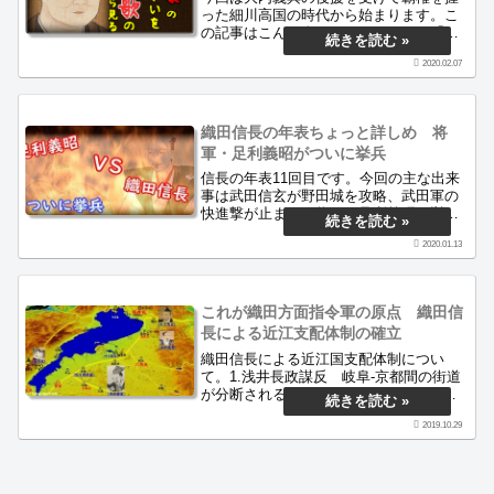
った細川高国の時代から始まります。こ
の記事はこんな人にオススメです。「戦
国中期の武士の和歌が見たい」「細川家
2020.02.07
のごたごたした内紛を簡単に知りたい」
「短歌が好き」「細川高国と細川澄元の
バトルが好き」「大内義興・朝倉宗滴・
六角定頼が好き」「細川晴元と三好元長
織田信長の年表ちょっと詳しめ 将
を知りたい」わかりやすく説明..
軍・足利義昭がついに挙兵
信長の年表11回目です。今回の主な出来
事は武田信玄が野田城を攻略、武田軍の
快進撃が止まる、将軍・足利義昭が挙
兵、細川藤孝の内通、石山・今堅田の戦
2020.01.13
い、和田惟長乱心、髙山友照・重友父子
の暗殺を謀る、織田信長による洛外・上
京焼き討ち、鯰江城の戦いと百済寺焼き
討ち、武田信玄死去、足利義昭と織田信
これが織田方面指令軍の原点 織田信
長間で和議成立などです。
長による近江支配体制の確立
織田信長による近江国支配体制につい
て。1.浅井長政謀反 岐阜-京都間の街道
が分断される2.南近江に歴戦の将を配置
する3.姉川の合戦 近江支配に木下秀吉
2019.10.29
が加わる4.野田・福島の戦いと志賀の
陣 森可成が討死する5.比叡山焼き討
ち 近江支配に明智光秀が加わる6.徐々
に狭まる対浅井長政包囲7.浅井・朝倉家