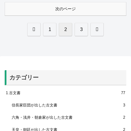
滅亡 その後の近...
次のページ
前
次
1
2
3
へ
へ
カテゴリー
1.古文書
77
信長家臣団が出した古文書
3
六角・浅井・朝倉家が出した古文書
2
天皇・朝廷が出した古文書
2