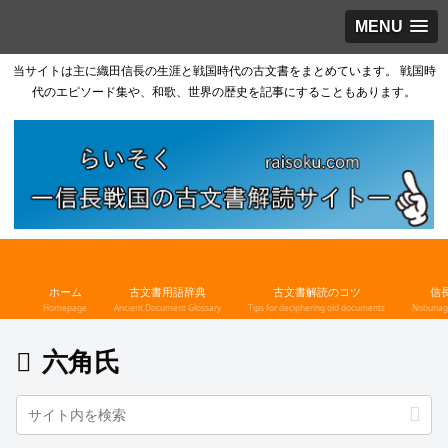
MENU
当サイトは主に織田信長の生涯と戦国時代の古文書をまとめています。 戦国時
代のエピソード集や、和歌、世界の歴史を記事にすることもあります。
ホーム
古文書用語辞典
古文書解読のコツ
信
Homepage
Ancient Document Glossary
Tips for deciphering old documents
Nobunaga
六角氏