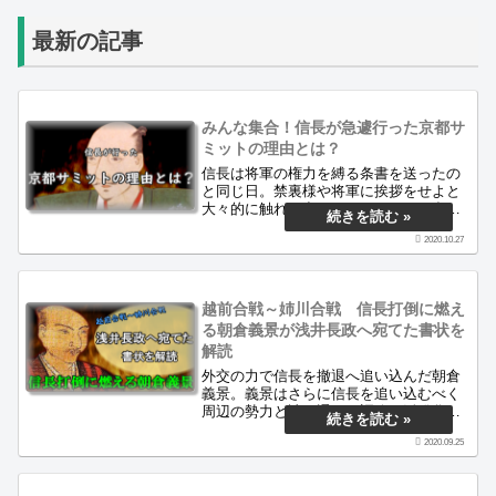
最新の記事
みんな集合！信長が急遽行った京都サ
ミットの理由とは？
信長は将軍の権力を縛る条書を送ったの
と同じ日。禁裏様や将軍に挨拶をせよと
大々的に触れを出し、サミットへの参加
を呼びかけた時の古文書を解読します。
2020.10.27
そこにはどのような時代背景があり、そ
の結果どうなったのか。永禄時代最後の
謎に迫ります。
越前合戦～姉川合戦 信長打倒に燃え
る朝倉義景が浅井長政へ宛てた書状を
解読
外交の力で信長を撤退へ追い込んだ朝倉
義景。義景はさらに信長を追い込むべく
周辺の勢力と誼を通じ、調略を活発化さ
せます。この時期に朝倉義景が浅井長政
2020.09.25
へ宛てた書状を解読し、そこから何が見
えるのかを記事にしています。