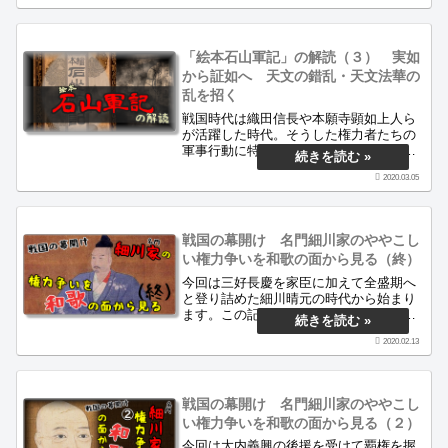
介します。
「絵本石山軍記」の解読（３） 実如
から証如へ 天文の錯乱・天文法華の
乱を招く
戦国時代は織田信長や本願寺顕如上人ら
が活躍した時代。そうした権力者たちの
軍事行動に特化した古文書を軍記物とい
います。当サイトはそうした古文書を丁
2020.03.05
寧に解読し、当時の人々の生き様をご紹
介します。
戦国の幕開け 名門細川家のややこし
い権力争いを和歌の面から見る（終）
今回は三好長慶を家臣に加えて全盛期へ
と登り詰めた細川晴元の時代から始まり
ます。この記事はこんな人にオススメで
す。「戦国中期の武士の和歌が見たい」
2020.02.13
「細川家のごたごたした内紛を簡単に知
りたい」「短歌が好き」「細川晴元と三
好長慶のバトルが好き」「細川幽斎と三
斎の和歌が見たい」なるべく簡単にわか
戦国の幕開け 名門細川家のややこし
りやすくご説明いたします。
い権力争いを和歌の面から見る（２）
今回は大内義興の後援を受けて覇権を握