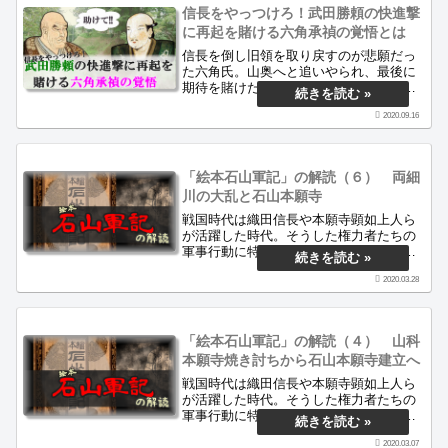
信長をやっつけろ！武田勝頼の快進撃
に再起を賭ける六角承禎の覚悟とは
信長を倒し旧領を取り戻すのが悲願だっ
た六角氏。山奥へと追いやられ、最後に
期待を賭けたのが長篠城へと進撃する武
田勝頼でした。今回はそんな武田氏に宛
2020.09.16
てた六角承禎の書状を解読します。
「絵本石山軍記」の解読（６） 両細
川の大乱と石山本願寺
戦国時代は織田信長や本願寺顕如上人ら
が活躍した時代。そうした権力者たちの
軍事行動に特化した古文書を軍記物とい
います。当サイトはそうした古文書を丁
2020.03.28
寧に解読し、当時の人々の生き様をご紹
介します。
「絵本石山軍記」の解読（４） 山科
本願寺焼き討ちから石山本願寺建立へ
戦国時代は織田信長や本願寺顕如上人ら
が活躍した時代。そうした権力者たちの
軍事行動に特化した古文書を軍記物とい
います。当サイトはそうした古文書を丁
2020.03.07
寧に解読し、当時の人々の生き様をご紹