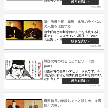
義昭再び挙兵の風聞、河内畠山家の遊佐
信教らが主君・畠山秋高（昭高）を弑
2020.03.18
逆、足利義昭再び挙兵、二条御所の戦
い、宇治槙島の戦い、足利義昭追放、一
乗寺・静原山両城の戦い、木戸・田中両
城の戦い、「天正」と改元などです。
蒲生氏郷と細川忠興 永遠のライバル
の人生を比較する
蒲生氏郷と細川忠興の人生を比較する記
事です。二人はライバル関係で、若いこ
ろは激しく衝突していたようですが、や
がてお互いを認め合う良き親友となりま
2019.12.09
した。今回はそんな両者の生い立ちや初
陣、結婚、本能寺の変後の行動、夫婦仲
や家族との関係、合戦スタイルなどを紹
介します。
戦国武将のなるほどエピソード集
part1
戦国武将の面白いエピソード集です。今
回は高山右近と蒲生氏郷と細川忠興の3人
が仲良くバーベキューをして焼き肉にハ
マる話。竹中半兵衛と黒田官兵衛の逸
2019.10.13
話。織田信長の優れた判断力と武勇を物
語る逸話の3本です。
織田信長の年表ちょっと詳しめ 血戦
姉川の戦い