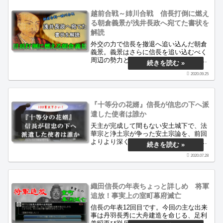
越前合戦～姉川合戦 信長打倒に燃え
る朝倉義景が浅井長政へ宛てた書状を
解読
外交の力で信長を撤退へ追い込んだ朝倉
義景。義景はさらに信長を追い込むべく
周辺の勢力と誼を通じ、調略を活発化さ
せます。この時期に朝倉義景が浅井長政
2020.09.25
へ宛てた書状を解読し、そこから何が見
えるのかを記事にしています。
『十等分の花婿』信長が信忠の下へ派
遣した使者は誰か
天主が完成して間もない安土城下で、法
華宗と浄土宗が争った安土宗論を、前回
よりより深く考察します。とりわけ、信
忠へお金の送金を依頼した目的と、その
2020.07.28
使者として岐阜へ派遣された『十等分の
花婿』を特定します。
織田信長の年表ちょっと詳しめ 将軍
追放！事実上の室町幕府滅亡
信長の年表12回目です。今回の主な出来
事は丹羽長秀に大舟建造を命じる、足利