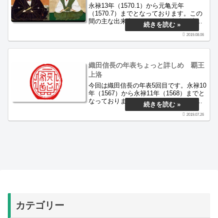
永禄13年（1570.1）から元亀元年
（1570.7）までとなっております。この
間の主な出来事は、五ヶ条の条書、浅井
長政謀反、金ケ崎撤退戦、信長狙撃事
2019.08.06
件、落窪合戦、姉川の合戦などです。
織田信長の年表ちょっと詳しめ 覇王
上洛
今回は織田信長の年表5回目です。永禄10
年（1567）から永禄11年（1568）までと
なっております。この間の主な出来事
は、岐阜城改名と居城移転、天下布武の
2019.07.26
印判使用、浅井長政と婚姻同盟、南近江
攻略、足利義昭を奉じて上洛、将軍宣
下、六条本圀寺の戦い、二条御新造の建
設、伊勢北畠家討伐戦、突然の帰国で
す。
カテゴリー