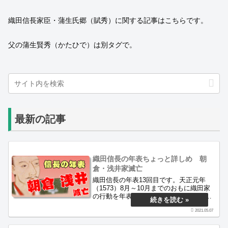
織田信長家臣・蒲生氏郷（賦秀）に関する記事はこちらです。
父の蒲生賢秀（かたひで）は別タグで。
最新の記事
織田信長の年表ちょっと詳しめ 朝
倉・浅井家滅亡
織田信長の年表13回目です。天正元年
（1573）8月～10月までのおもに織田家
の行動を年表にしています。朝倉・浅井
討伐戦・近江鯰江城攻略・第二次伊勢長
2021.05.07
島一向一揆戦の時期にあたります。