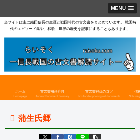
MENU
当サイトは主に織田信長の生涯と戦国時代の古文書をまとめています。 戦国時
代のエピソード集や、和歌、世界の歴史を記事にすることもあります。
ホーム
古文書用語辞典
古文書解読のコツ
信
Homepage
Ancient Document Glossary
Tips for deciphering old documents
Nobunaga
蒲生氏郷