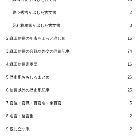
豊臣秀吉が出した古文書
2
足利将軍家が出した古文書
3
2.織田信長の年表ちょっと詳しめ
16
3.織田信長の合戦や外交の詳細記事
74
4.織田信長家臣団
16
5.歴史系おもしろまとめ
26
6.信長以外の歴史系記事
25
7.官位・官職・百官名・東百官
5
8.名言・格言集
2
9.役に立つ系
2