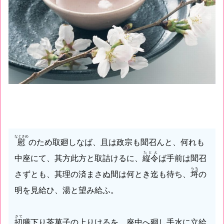
なぐさめ
慰
のため取廻しなば、且は政宗も聞召んと、何れも
たとえ
中座にて、其方此方と取詰けるに、
縦令
ば手前は聞召
らち
さずとも、其理の済まさぬ間は何とき迄も待ち、
埒
の
明を見給ひ、湯と望み給ふ。
さて
扨
膳下り茶菓子の上りけるを、座中へ廻し手水に立給