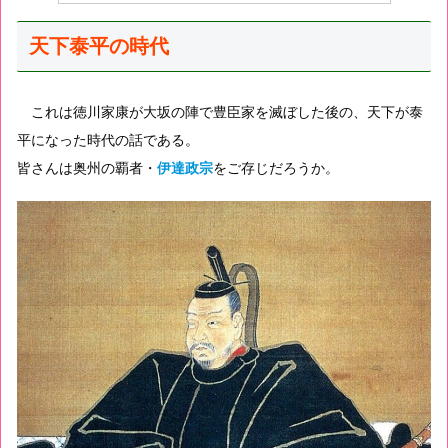
天下泰平の時代
これは徳川家康が大坂の陣で豊臣家を滅ぼした後の、天下が泰
平になった時代の話である。
皆さんは奥州の覇者・
伊達政宗
をご存じだろうか。