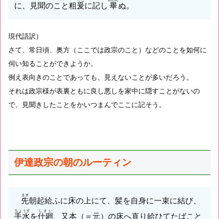
に、見聞のこと粗
爰
に記し
畢
ぬ。
現代語訳）
さて、常日頃、奥方（ここでは政宗のこと）などのことを如何に
伺い知ることができようか。
例え表向きのことであっても、見えないことが多いだろう。
それは政宗様が表裏ともに良し悪しを家中に隠すことがないの
で、見聞きしたことをかいつまんでここに記そう。
伊達政宗の朝のルーティン
まず
先
朝起給ふに床の上にて、髪を自身に一束に結び、
ちょうず
しまい
手水
を
仕廻
、又本（＝元）の床へ直り給ひてたばこと