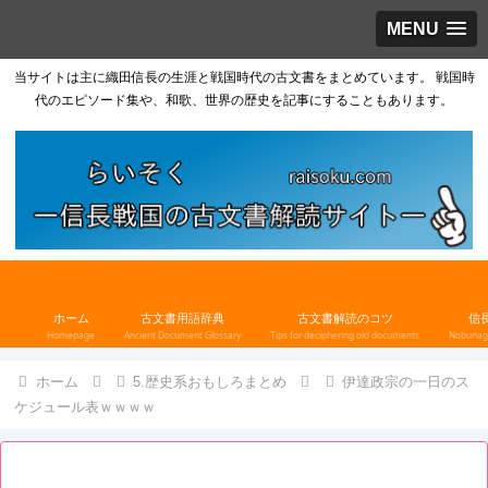
MENU
当サイトは主に織田信長の生涯と戦国時代の古文書をまとめています。 戦国時
代のエピソード集や、和歌、世界の歴史を記事にすることもあります。
ホーム
古文書用語辞典
古文書解読のコツ
信
Homepage
Ancient Document Glossary
Tips for deciphering old documents
Nobunaga
ホーム
5.歴史系おもしろまとめ
伊達政宗の一日のス
ケジュール表ｗｗｗｗ