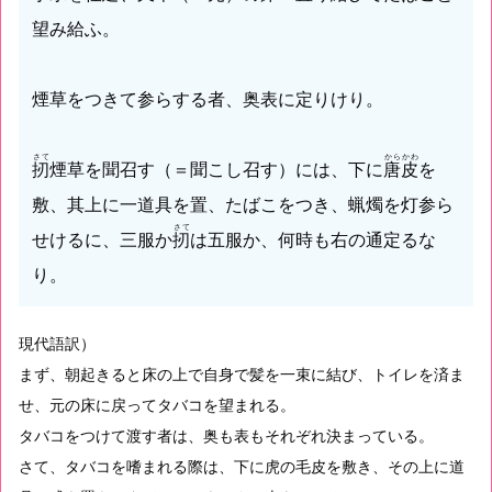
望み給ふ。
煙草をつきて参らする者、奥表に定りけり。
さて
からかわ
扨
煙草を聞召す（＝聞こし召す）には、下に
唐皮
を
敷、其上に一道具を置、たばこをつき、蝋燭を灯参ら
さて
せけるに、三服か
扨
は五服か、何時も右の通定るな
り。
現代語訳）
まず、朝起きると床の上で自身で髪を一束に結び、トイレを済ま
せ、元の床に戻ってタバコを望まれる。
タバコをつけて渡す者は、奥も表もそれぞれ決まっている。
さて、タバコを嗜まれる際は、下に虎の毛皮を敷き、その上に道