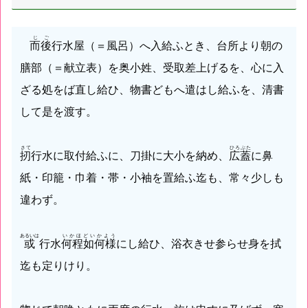
じご
而後
行水屋（＝風呂）へ入給ふとき、台所より朝の
膳部（＝献立表）を奥小姓、受取差上げるを、心に入
ざる処をば直し給ひ、物書どもへ遣はし給ふを、清書
して是を渡す。
さて
ひろぶた
扨
行水に取付給ふに、刀掛に大小を納め、
広蓋
に鼻
紙・印籠・巾着・帯・小袖を置給ふ迄も、常々少しも
違わず。
あるいは
いかほどいかよう
或
行水
何程如何様
にし給ひ、浴衣きせ参らせ身を拭
迄も定りけり。