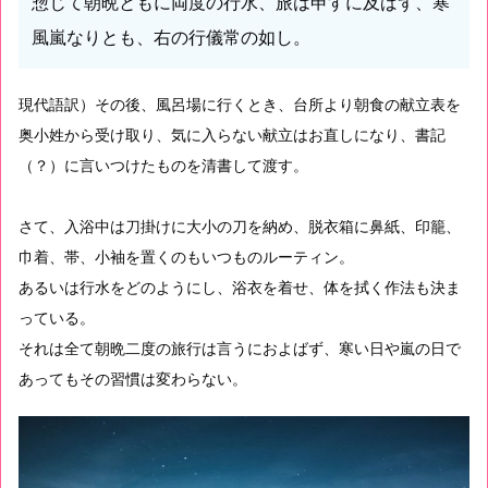
惣じて朝晩ともに両度の行水、旅は申すに及ばず、寒
風嵐なりとも、右の行儀常の如し。
現代語訳）その後、風呂場に行くとき、台所より朝食の献立表を
奥小姓から受け取り、気に入らない献立はお直しになり、書記
（？）に言いつけたものを清書して渡す。
さて、入浴中は刀掛けに大小の刀を納め、脱衣箱に鼻紙、印籠、
巾着、帯、小袖を置くのもいつものルーティン。
あるいは行水をどのようにし、浴衣を着せ、体を拭く作法も決ま
っている。
それは全て朝晩二度の旅行は言うにおよばず、寒い日や嵐の日で
あってもその習慣は変わらない。