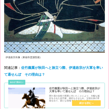
伊達政宗肖像（東福寺霊源院蔵）
関連記事：
佐竹義重が秋田へと旅立つ際、伊達政宗が大軍を率い
て通せんぼ その理由は？
佐竹義重が秋田へと旅立つ際、伊達政宗が
大軍を率いて通せんぼ その理由は？
関ケ原の合戦で西軍に付いたことにより、大幅な減
封をされた佐竹家。移封もさせられ、父祖伝来の常
陸を出て、新たな領地である秋田へと向かった。し
かしその道中、伊達政宗の大軍が待ち構えていた。