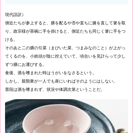
現代語訳）
側近たちが参上すると、膳を配るや否や直ちに膝を直して箸を取
り、政宗様が茶碗に手を掛けると、側近たちも同じく箸に手をつ
ける。
そのあと二の膳の引菜（まびいた菜、つまみなのこと）が上がっ
てくるのを、小姓頭が陰に控えていて、頃合いを見計らって少し
ずつ膳にお運びする。
食後、酒を嗜まれた時はうがいをなさるという。
しかし、親類衆が一人でも座にいればそのようにはしない。
普段は酒を嗜まれず、状況や体調次第ということだ。