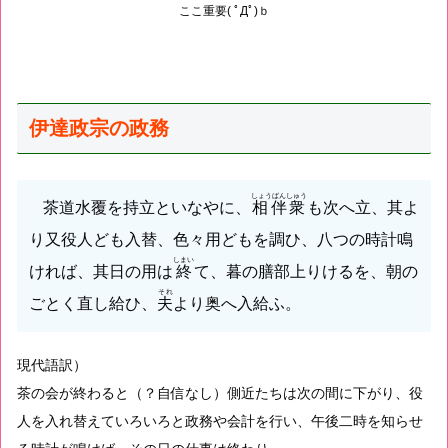
ここ重要( ﾟДﾟ)ｂ
伊達政宗の政務
しょうばんしゅう
茶道水覆を持立といなやに、
相伴衆
も次へ立、其よ
り又役人ども入替、色々用どもを調ひ、八つの時計鳴
しまい
ければ、其日の用は
終
て、暮の膳部上りけるを、朝の
それ
ごとく直し給ひ、
夫
より奥へ入給ふ。
現代語訳）
茶の会が終わると（？自信なし）側近たちは次の間に下がり、役
人を入れ替えていろいろと政務や会計を行い、午後二時を知らせ