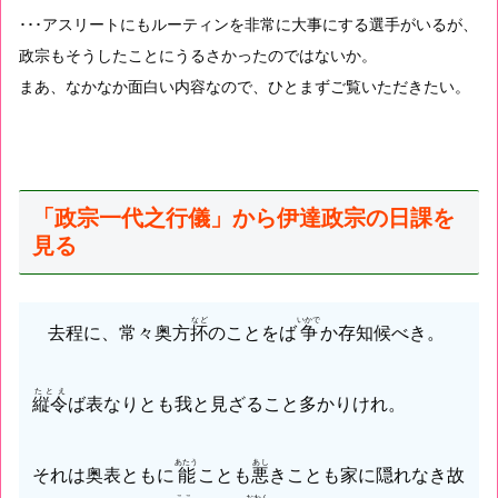
･･･アスリートにもルーティンを非常に大事にする選手がいるが、
政宗もそうしたことにうるさかったのではないか。
まあ、なかなか面白い内容なので、ひとまずご覧いただきたい。
「政宗一代之行儀」から伊達政宗の日課を
見る
など
いかで
去程に、常々奥方
抔
のことをば
争
か存知候べき。
たとえ
縦令
ば表なりとも我と見ざること多かりけれ。
あたう
あし
それは奥表ともに
能
ことも
悪
きことも家に隠れなき故
ここ
おわん