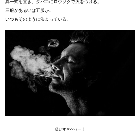
具一式を置き、タバコにロウソクで火をつける。
三服かあるいは五服か。
いつもそのように決まっている。
吸いすぎｨｨｨｨー！