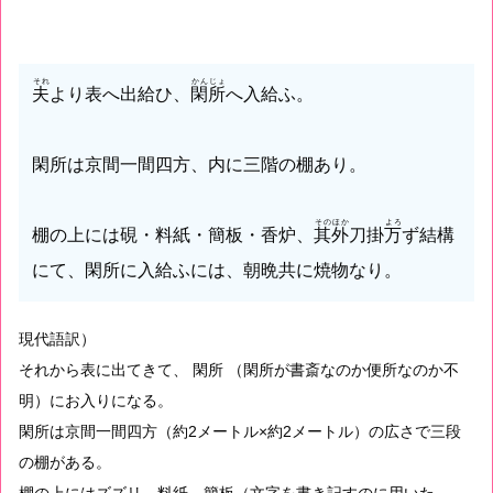
それ
かんじょ
夫
より表へ出給ひ、
閑所
へ入給ふ。
閑所は京間一間四方、内に三階の棚あり。
そのほか
よろ
棚の上には硯・料紙・簡板・香炉、
其外
刀掛
万
ず結構
にて、閑所に入給ふには、朝晩共に焼物なり。
現代語訳）
それから表に出てきて、 閑所 （閑所が書斎なのか便所なのか不
明）にお入りになる。
閑所は京間一間四方（約2メートル×約2メートル）の広さで三段
の棚がある。
棚の上にはズズリ、料紙、簡板（文字を書き記すのに用いた