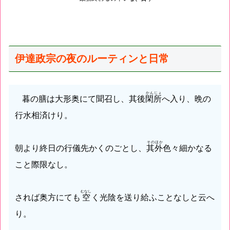
伊達政宗の夜のルーティンと日常
かんじょ
暮の膳は大形奥にて聞召し、其後
閑所
へ入り、晩の
行水相済けり。
そのほか
朝より終日の行儀先かくのごとし、
其外
色々細かなる
こと際限なし。
むなし
されば奥方にても
空
く光陰を送り給ふことなしと云へ
り。