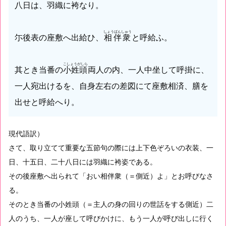
八日は、羽織に袴なり。
しょうばんしゅう
尓後表の座敷へ出給ひ、
相伴衆
と呼給ふ。
こしょうがしら
其とき当番の
小姓頭
両人の内、一人中坐して呼掛に、
一人宛出けるを、自身左右の差図にて座敷相済、膳を
出せと呼給へり。
現代語訳）
さて、取り立てて重要な五節句の際には上下色ぞろいの衣装、一
日、十五日、二十八日には羽織に袴姿である。
その後座敷へ出られて「おい相伴衆（＝側近）よ」とお呼びなさ
る。
そのとき当番の小姓頭（＝主人の身の回りの世話をする側近）二
人のうち、一人が座して呼びかけに、もう一人が呼び出しに行く