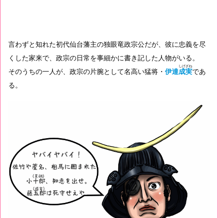
言わずと知れた初代仙台藩主の独眼竜政宗公だが、彼に忠義を尽
くした家来で、政宗の日常を事細かに書き記した人物がいる。
しげざね
そのうちの一人が、政宗の片腕として名高い猛将・
伊達
成実
であ
る。