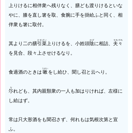
上りけるに相伴衆へ残りなく、膳ども渡りけるといな
やに、膝を直し箸を取、食腕に手を掛給ふと同く、相
伴衆も箸に取付。
ひきざい
かげ
それぞれ
其より二の膳
引菜
上りけるを、小姓頭
陰
に相詰、
夫々
を見合、段々上させけるなり。
うがい
食過酒のときは
嗽
をし給ひ、聞し召と云へり。
な
尓
れども、其内親類衆の一人も加はりければ、左様に
し給はず。
常は只大形酒をも聞召さず、何れもは気根次第と宣
ふ。