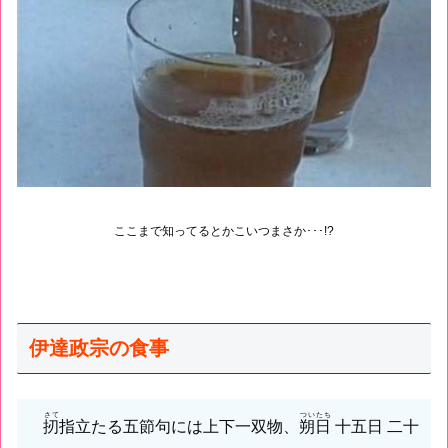
ここまで知ってるとかこいつまさか･･･!?
伊達政宗の食事
さて
ついたち
扨
指立たる五節句には上下一双物、
朔日
十五日 二十