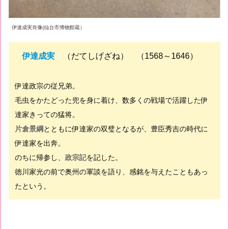
伊達成実肖像(仙台市博物館蔵）
伊達成実
（だてしげざね） （1568～1646）
伊達政宗の従兄弟。
毛虫をかたどった兜を身に着け、数多くの戦場で活躍した伊
達家きっての猛将。
片倉景綱
とともに伊達家の双璧となるが、豊臣秀吉の時代に
伊達家を出奔。
のちに帰参し、
政宗記
を記した。
徳川家光の前で奥州の軍談を語り、感銘を与えたこともあっ
たという。