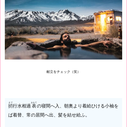
献立をチェック（笑）
さて
おもて
扨
行水相過
表
の寝間へ入、朝奥より着給ひける小袖を
ば着替、常の居間へ出、髪を結せ給ふ。