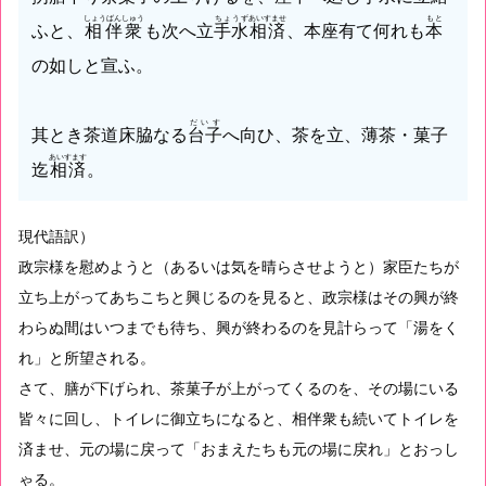
しょうばんしゅう
ちょうず
あいすませ
もと
ふと、
相伴衆
も次へ立
手水
相済
、本座有て何れも
本
の如しと宣ふ。
だいす
其とき茶道床脇なる
台子
へ向ひ、茶を立、薄茶・菓子
あいすます
迄
相済
。
現代語訳）
政宗様を慰めようと（あるいは気を晴らさせようと）家臣たちが
立ち上がってあちこちと興じるのを見ると、政宗様はその興が終
わらぬ間はいつまでも待ち、興が終わるのを見計らって「湯をく
れ」と所望される。
さて、膳が下げられ、茶菓子が上がってくるのを、その場にいる
皆々に回し、トイレに御立ちになると、相伴衆も続いてトイレを
済ませ、元の場に戻って「おまえたちも元の場に戻れ」とおっし
ゃる。