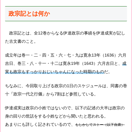
政宗記とは何か
政宗記とは、全12巻からなる伊達政宗の事績を伊達成実が記し
た古文書のこと。
成立年は巻一・二・四・五・六・七・九は寛永13年（1636）六月
吉日、巻三・八・十一・十二は寛永19年（1643）六月吉日と、
成
実も政宗もすっかりおじいちゃんになった時期のもの
だ。
ちなみに、今回取り上げる政宗の1日のスケジュールは、同書の
巻
十「政宗一代之行儀」
から7割ほど参照している。
伊達成実は政宗の小姓ではないので、以下の記述の大半は政宗の
身の回りの世話をする小姓などから聞いたと思われる。
あまりにも詳しく記されているので、
もしかしてストー（以下自粛）