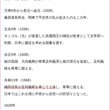
万寿5年から長元へ改元（1028）
藤原道長死去、関東で平忠常の乱が起きたのもこの年。
文永5年（1268）
モンゴル（元）が派遣した高麗国王の側近が使者として太宰府へ
到着。日本に服従を求める国書を渡す。
永正5年（1508）
細川高国、大内義興が将軍足利義澄と細川澄元を追放し、足利義
稙を将軍に据える。
永禄11年（1568）
織田信長が足利義昭を奉じて上洛
し、将軍に据える。
日本ではこれを境に中世から近世への区切りとなった。
1628年