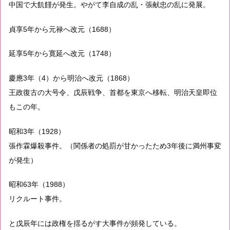
中国で大飢饉が発生。やがて李自成の乱・張献忠の乱に発展。
貞享5年から元禄へ改元（1688）
延享5年から寛延へ改元（1748）
慶應3年（4）から明治へ改元（1868）
王政復古の大号令、戊辰戦争、首都を東京へ移転、明治天皇即位
もこの年。
昭和3年（1928）
張作霖爆殺事件。（関係者の処罰が甘かったため3年後に満州事変
が発生）
昭和63年（1988）
リクルート事件。
と戊辰年には政権を揺るがす大事件が頻発している。