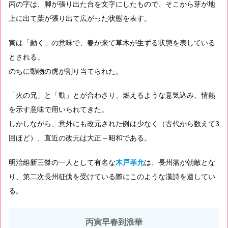
丙の字は、脚が張り出た台を文字にしたもので、そこから芽が地
上に出て葉が張り出て広がった状態を表す。
寅は「動く」の意味で、春が来て草木が生ずる状態を表している
とされる。
のちに動物の虎が割り当てられた。
「火の兄」と「動」とが合わさり、燃えるような意気込み、情熱
を示す意味で用いられてきた。
しかしながら、意外にも改元された例は少なく（古代から数えて3
回ほど）、直近の改元は大正～昭和である。
明治維新三傑の一人として有名な
木戸孝允
は、長州藩が朝敵とな
り、第二次長州征伐を受けている際にこのような漢詩を遺してい
る。
丙寅早春到浪華