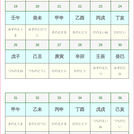
19
20
21
22
23
24
壬午
癸未
甲申
乙酉
丙戌
丁亥
みずのえう
みずのとひつ
きのえさる
きのととり
ひのえいぬ
ひのとい
ま
じ
25
26
27
28
29
30
戊子
己丑
庚寅
辛卯
壬辰
癸巳
みずのえた
みずのと
つちのえね
つちのとうし
かのえとら
かのとう
つ
み
31
32
33
34
35
36
甲午
乙未
丙申
丁酉
戊戌
己亥
つちのえい
つちのと
きのえうま
きのとひつじ
ひのえさる
ひのととり
ぬ
い