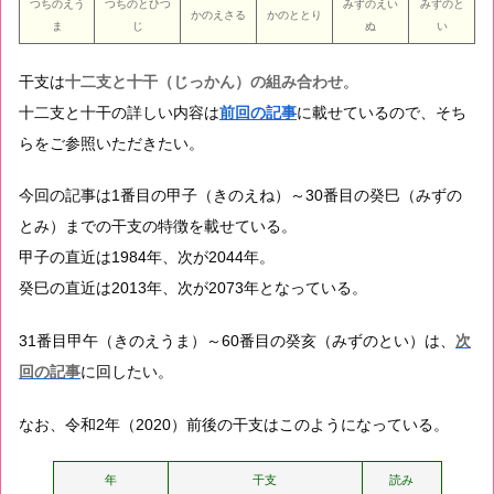
つちのえう
つちのとひつ
みずのえい
みずのと
かのえさる
かのととり
ま
じ
ぬ
い
干支は
十二支と十干（じっかん）の組み合わせ
。
十二支と十干の詳しい内容は
前回の記事
に載せているので、そち
らをご参照いただきたい。
今回の記事は1番目の甲子（きのえね）～30番目の癸巳（みずの
とみ）までの干支の特徴を載せている。
甲子の直近は1984年、次が2044年。
癸巳の直近は2013年、次が2073年となっている。
31番目甲午（きのえうま）～60番目の癸亥（みずのとい）は、
次
回の記事
に回したい。
なお、令和2年（2020）前後の干支はこのようになっている。
年
干支
読み