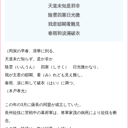
天道未知是邪非
陰雲四塞日光微
我君邸閣看難見
春雨和涙滿破衣
（丙寅の早春、浪華に到る。
天道未だ知らず。是か非か
陰雲（いんうん） 四塞（しそく） 日光微かなり。
我が主君の邸閣、看（み）れども見え難し。
春雨、涙に和して破衣（はい）に満つ。
（木戸孝允）
この年の3月に薩長の同盟が成立していた。
長州征伐に苦戦中の幕府軍は、将軍家茂の病死により征伐を断
念。