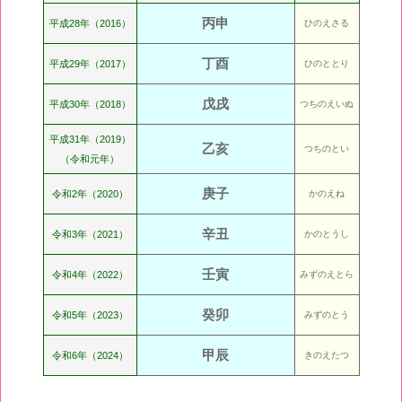
丙申
平成28年（2016）
ひのえさる
丁酉
平成29年（2017）
ひのととり
戊戌
平成30年（2018）
つちのえいぬ
平成31年（2019）
乙亥
つちのとい
（令和元年）
庚子
令和2年（2020）
かのえね
辛丑
令和3年（2021）
かのとうし
壬寅
令和4年（2022）
みずのえとら
癸卯
令和5年（2023）
みずのとう
甲辰
令和6年（2024）
きのえたつ