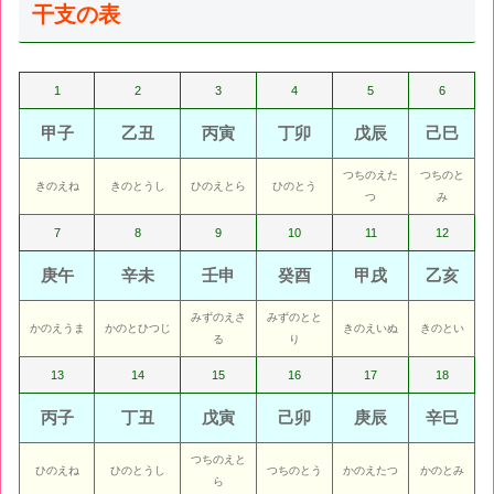
干支の表
1
2
3
4
5
6
甲子
乙丑
丙寅
丁卯
戊辰
己巳
つちのえた
つちのと
きのえね
きのとうし
ひのえとら
ひのとう
つ
み
7
8
9
10
11
12
庚午
辛未
壬申
癸酉
甲戌
乙亥
みずのえさ
みずのとと
かのえうま
かのとひつじ
きのえいぬ
きのとい
る
り
13
14
15
16
17
18
丙子
丁丑
戊寅
己卯
庚辰
辛巳
つちのえと
ひのえね
ひのとうし
つちのとう
かのえたつ
かのとみ
ら