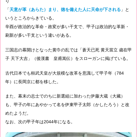
り
「
天意が革（あらた）まり、徳を備えた人に天命が下される
」と
いうところからきている。
辛酉が政治的な革命・政変が多い干支で、甲子は政治的な革新・
刷新が多い干支という違いがある。
三国志の幕開けとなった黄巾の乱では「蒼天已死 黄天當立 歳在甲
子 天下大吉」（後漢書 皇甫嵩伝）をスローガンに掲げている。
古代日本でも桓武天皇が大規模な改革を意識して甲子年（784
年）に長岡京に都を移した。
また、幕末の志士でのちに新選組に加わった伊藤大蔵（大藏）
も、甲子の年にあやかって名を伊東甲子太郎（かしたろう）と改
めたようだ。
なお、次の甲子年は2044年になる。