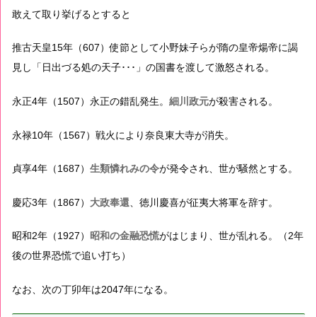
敢えて取り挙げるとすると
推古天皇15年（607）使節として小野妹子らが隋の皇帝煬帝に謁
見し「日出づる処の天子･･･」の国書を渡して激怒される。
永正4年（1507）永正の錯乱発生。
細川政元
が殺害される。
永禄10年（1567）戦火により奈良東大寺が消失。
貞享4年（1687）
生類憐れみの令
が発令され、世が騒然とする。
慶応3年（1867）
大政奉還
、徳川慶喜が征夷大将軍を辞す。
昭和2年（1927）
昭和の金融恐慌
がはじまり、世が乱れる。（2年
後の世界恐慌で追い打ち）
なお、次の丁卯年は2047年になる。