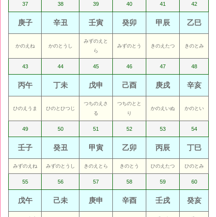
37
38
39
40
41
42
庚子
辛丑
壬寅
癸卯
甲辰
乙巳
みずのえと
かのえね
かのとうし
みずのとう
きのえたつ
きのとみ
ら
43
44
45
46
47
48
丙午
丁未
戊申
己酉
庚戌
辛亥
つちのえさ
つちのとと
ひのえうま
ひのとひつじ
かのえいぬ
かのとい
る
り
49
50
51
52
53
54
壬子
癸丑
甲寅
乙卯
丙辰
丁巳
みずのえね
みずのとうし
きのえとら
きのとう
ひのえたつ
ひのとみ
55
56
57
58
59
60
戊午
己未
庚申
辛酉
壬戌
癸亥