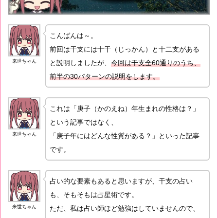
こんばんは～。
前回は干支には十干（じっかん）と十二支がある
来世ちゃん
と説明しましたが、
今回は干支全60通りのうち、
前半の30パターンの説明をします。
これは「庚子（かのえね）年生まれの性格は？」
という記事ではなく、
来世ちゃん
「庚子年にはどんな性質がある？」といった記事
です。
占い的な要素もあると思いますが、干支の占い
も、そもそもは占星術です。
来世ちゃん
ただ、私は占い師ほど勉強はしていませんので、