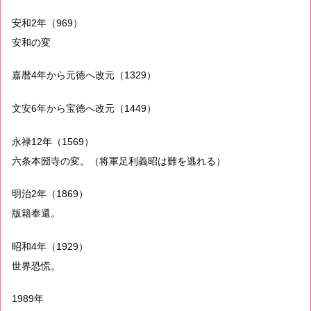
安和2年（969）
安和の変
嘉暦4年から元徳へ改元（1329）
文安6年から宝徳へ改元（1449）
永禄12年（1569）
六条本圀寺の変。（将軍足利義昭は難を逃れる）
明治2年（1869）
版籍奉還。
昭和4年（1929）
世界恐慌。
1989年