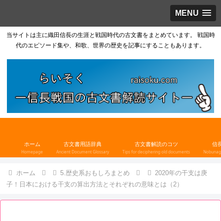
MENU
当サイトは主に織田信長の生涯と戦国時代の古文書をまとめています。 戦国時
代のエピソード集や、和歌、世界の歴史を記事にすることもあります。
ホーム
古文書用語辞典
古文書解読のコツ
信
Homepage
Ancient Document Glossary
Tips for deciphering old documents
Nobunaga
ホーム
5.歴史系おもしろまとめ
2020年の干支は庚
子！日本における干支の算出方法とそれぞれの意味とは（2）