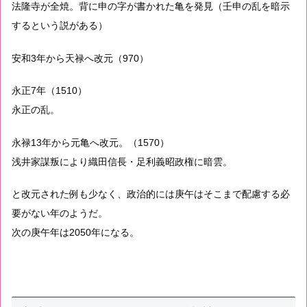
法隆寺が全焼。背に申の字が書かれた亀を発見（壬申の乱を暗示
するという説がある）
安和3年から天禄へ改元（970）
永正7年（1510）
永正の乱。
永禄13年から元亀へ改元。（1570）
浅井家謀叛により織田信長・足利義昭政権に暗雲。
と改元された例も少なく、政治的には庚午はそこまで配慮する必
要がない年のようだ。
次の庚午年は2050年になる。