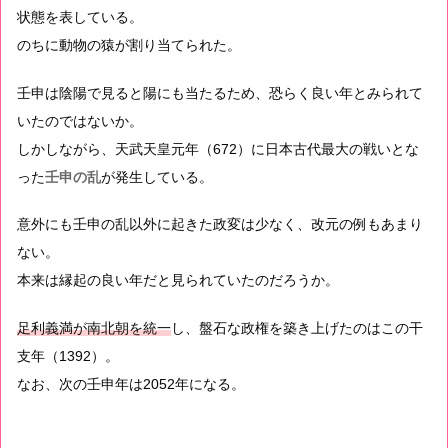
状態を表している。
のちに動物の猿が割り当てられた。
壬申は陰陽で見ると陽にも当たるため、恐らく良い年とみられて
いたのではないか。
しかしながら、天武天皇元年（672）に日本古代最大の戦いとな
った
壬申の乱
が発生している。
意外にも壬申の乱以外に起きた政変は少なく、改元の例もあまり
ない。
本来は縁起の良い年だと見られていたのだろうか。
足利義満が南北朝を統一
し、盤石な政権を築き上げたのはこの干
支年（1392）。
なお、次の壬申年は2052年になる。