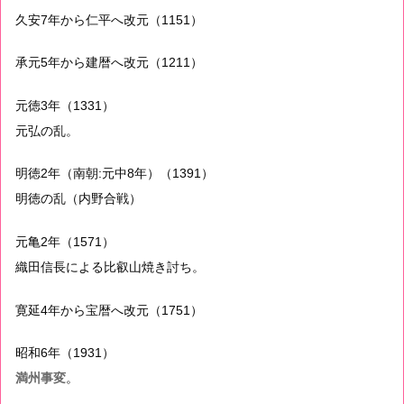
久安7年から仁平へ改元（1151）
承元5年から建暦へ改元（1211）
元徳3年（1331）
元弘の乱。
明徳2年（南朝:元中8年）（1391）
明徳の乱（内野合戦）
元亀2年（1571）
織田信長による比叡山焼き討ち。
寛延4年から宝暦へ改元（1751）
昭和6年（1931）
満州事変
。