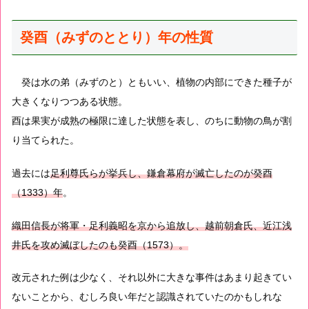
癸酉（みずのととり）年の性質
癸は水の弟（みずのと）ともいい、植物の内部にできた種子が
大きくなりつつある状態。
酉は果実が成熟の極限に達した状態を表し、のちに動物の鳥が割
り当てられた。
過去には
足利尊氏らが挙兵し、鎌倉幕府が滅亡したのが癸酉
（1333）年
。
織田信長が将軍・足利義昭を京から追放し、越前朝倉氏、近江浅
井氏を攻め滅ぼしたのも癸酉（1573）。
改元された例は少なく、それ以外に大きな事件はあまり起きてい
ないことから、むしろ良い年だと認識されていたのかもしれな