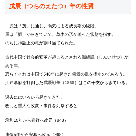
戊辰（つちのえたつ）年の性質
戊は「茂」に通じ、陽気による成長期の段階。
辰は「振」からきていて、草木の形が整った状態を指す。
のちに神話上の竜が割り当てられた。
古代中国で社会的変革が起こるとされる
讖緯説（しんいせつ）
が
ある年。
恐らくそれは中国で548年に起きた
侯景の乱
を指すのであろう。
江戸幕府を打倒した
戊辰戦争（1868）
はこの干支からきている。
過去にはいろいろ起きてきた。
改元と重大な政変・事件を列挙すると
承和15年から嘉祥へ改元（848）
康保5年から安和へ改元（968）