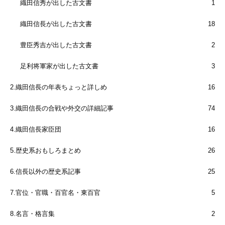
織田信秀が出した古文書
1
織田信長が出した古文書
18
豊臣秀吉が出した古文書
2
足利将軍家が出した古文書
3
2.織田信長の年表ちょっと詳しめ
16
3.織田信長の合戦や外交の詳細記事
74
4.織田信長家臣団
16
5.歴史系おもしろまとめ
26
6.信長以外の歴史系記事
25
7.官位・官職・百官名・東百官
5
8.名言・格言集
2