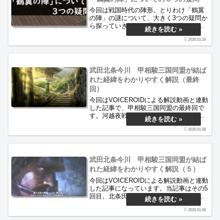
今回は戦国時代の陣形。とりわけ「鶴翼
の陣」の謎について、大きく3つの疑問か
ら探っていきたいと思います。皆さんは
鶴翼の陣を想像するとき、どのような陣
2020.01.16
形を連想しますか？恐らく多くの方はＵ
字型のような形を想像されたと思いま
す。しかしながら･･･果たしてそれは真実
でしょうか？今回は乃至政彦氏著の「戦
武田北条今川 甲相駿三国同盟が結ば
国の陣形」を元に、過去の史料からも引
れた経緯をわかりやすく解説（最終
用し、鶴翼の陣の真実に迫りたいと思い
回）
ます。
今回はVOICEROIDによる解説動画と連動
した記事で、甲相駿三国同盟の最終回で
す。河越夜戦後、今川・北条・武田の三
家がどのような行動を取ったのかをご説
2020.01.08
明します。小豆坂合戦、東南海大地震、
山内上杉氏の滅亡、上田原の合戦、塩尻
峠の合戦、戸石崩れ、長尾景虎との対決
などがあった末に三国同盟へと至りまし
武田北条今川 甲相駿三国同盟が結ば
た。
れた経緯をわかりやすく解説（５）
今回はVOICEROIDによる解説動画と連動
した記事になっています。当記事はその5
回目。北条氏康の危機を救ったのは武田
晴信でした。晴信は今川義元と交渉し、
2020.01.06
北条家が河東地域から完全に手を引くと
いう条件で合意にこぎつけます。残るは