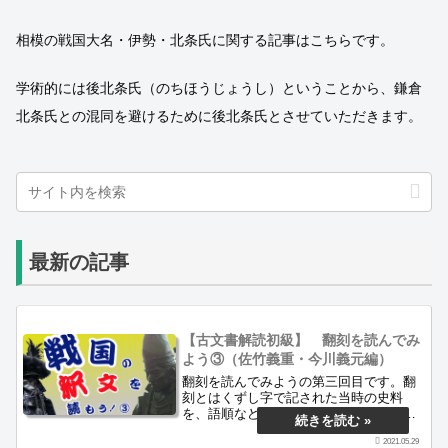
相模の戦国大名・伊勢・北条氏に関する記事はこちらです。
学術的には後北条氏（のちほうじょうし）ということから、鎌倉
北条氏との混同を避けるために後北条氏とさせていただきます。
最新の記事
【古文書解読初級】 翻刻を読んでみ
よう③（佐竹義重・今川義元編）
翻刻を読んでみようの第三回目です。翻
刻とはくずし字で記された当時の史料
を、語順などをそのままにして活字化し
たものを指します。くずし字は一切あり
2021.05.29
ませんので、お気軽にご覧ください。当