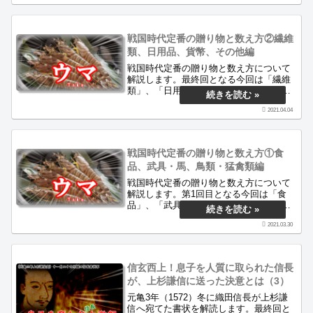
ブログは戦国時代の面白さを古文書から
紹介するサイトです。
戦国時代定番の贈り物と数え方②繊維
類、日用品、貨幣、その他編
戦国時代定番の贈り物と数え方について
解説します。最終回となる今回は「繊維
類」、「日用品」、「貨幣」および「そ
の他」です。実際の史料を進物に絞って
2021.04.04
調べ、複数回登場したものを挙げていま
す。最も多かった贈り物とは一体何でし
ょうか。当サイトは戦国時代の面白さを
古文..
戦国時代定番の贈り物と数え方①食
品、武具・馬、鳥類・猛禽類編
戦国時代定番の贈り物と数え方について
解説します。第1回目となる今回は「食
品」、「武具・馬」、「鳥類・猛禽類」
です。実際の史料を進物に絞って調べ、
2021.03.30
複数回登場したものを挙げています。最
も多かった贈り物とは一体何でしょう
か。当サイトは戦国時代の面白さを古文..
信玄西上！息子を人質に取られた信長
が、上杉謙信に送った決意とは（3）
元亀3年（1572）冬に織田信長が上杉謙
信へ宛てた書状を解読します。最終回と