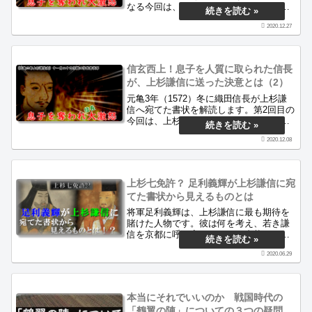
なる今回は、武田家の視点からこの史料
と時代背景を紹介します。信玄一流の外
2020.12.27
交はどの程度実を結んだのでしょうか。
当ブログは古文書を解読し、当時の人々
の生き様を紹介するサイトです。
信玄西上！息子を人質に取られた信長
が、上杉謙信に送った決意とは（2）
元亀3年（1572）冬に織田信長が上杉謙
信へ宛てた書状を解読します。第2回目の
今回は、上杉家の視点からこの史料を紹
介します。謙信を取り巻く当時の外交情
2020.12.08
勢は、どのようなものだったでしょう
か。当ブログは古文書を解読し、当時の
人々の生き様を紹介するサイトです。
上杉七免許？ 足利義輝が上杉謙信に宛
てた書状から見えるものとは
将軍足利義輝は、上杉謙信に最も期待を
賭けた人物です。彼は何を考え、若き謙
信を京都に呼び寄せたのかを書状から読
み解きます。
2020.06.29
本当にそれでいいのか 戦国時代の
「鶴翼の陣」についての３つの疑問