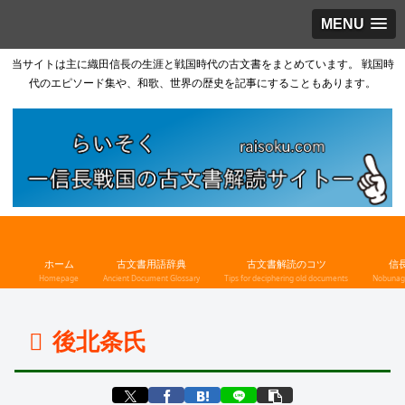
MENU
当サイトは主に織田信長の生涯と戦国時代の古文書をまとめています。 戦国時
代のエピソード集や、和歌、世界の歴史を記事にすることもあります。
ホーム
古文書用語辞典
古文書解読のコツ
信
Homepage
Ancient Document Glossary
Tips for deciphering old documents
Nobunaga
後北条氏