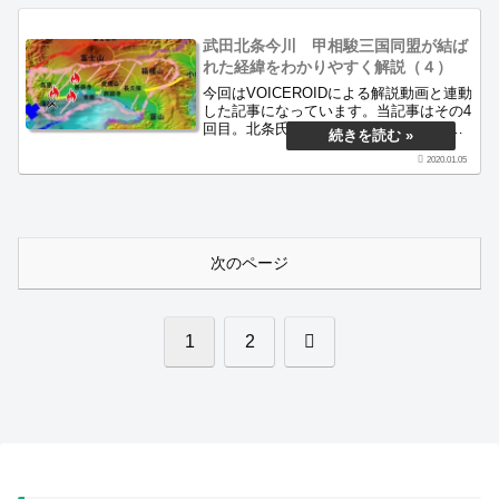
関東の敵8万余騎。のちに河越夜戦とよば
れる戦いは日本三大奇襲の一つとして有
武田北条今川 甲相駿三国同盟が結ば
名です。
れた経緯をわかりやすく解説（４）
今回はVOICEROIDによる解説動画と連動
した記事になっています。当記事はその4
回目。北条氏綱の代に河東地域を奪われ
た今川義元は、ついに奪還へと動きま
2020.01.05
す。義元は甲斐の武田晴信だけでなく、
山内上杉氏、扇谷上杉氏、さらに古河公
方足利氏とも連携し、北条大包囲網を敷
きます。絶体絶命の北条氏康。この難局
をどう切り抜けたのか。
次のページ
次
1
2
へ