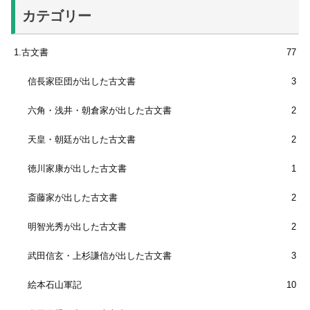
カテゴリー
1.古文書
77
信長家臣団が出した古文書
3
六角・浅井・朝倉家が出した古文書
2
天皇・朝廷が出した古文書
2
徳川家康が出した古文書
1
斎藤家が出した古文書
2
明智光秀が出した古文書
2
武田信玄・上杉謙信が出した古文書
3
絵本石山軍記
10