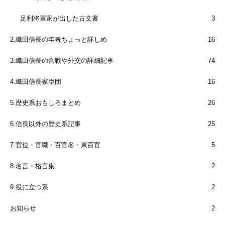
足利将軍家が出した古文書
3
2.織田信長の年表ちょっと詳しめ
16
3.織田信長の合戦や外交の詳細記事
74
4.織田信長家臣団
16
5.歴史系おもしろまとめ
26
6.信長以外の歴史系記事
25
7.官位・官職・百官名・東百官
5
8.名言・格言集
2
9.役に立つ系
2
お知らせ
2