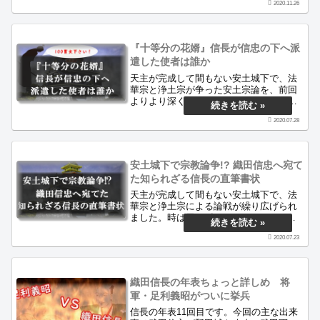
2020.11.26
れています。この書状の背景には何があ
ったのでしょうか。
『十等分の花婿』信長が信忠の下へ派
遣した使者は誰か
天主が完成して間もない安土城下で、法
華宗と浄土宗が争った安土宗論を、前回
よりより深く考察します。とりわけ、信
忠へお金の送金を依頼した目的と、その
2020.07.28
使者として岐阜へ派遣された『十等分の
花婿』を特定します。
安土城下で宗教論争!? 織田信忠へ宛て
た知られざる信長の直筆書状
天主が完成して間もない安土城下で、法
華宗と浄土宗による論戦が繰り広げられ
ました。時は天正7年(1579)5月。この
時、信長は何を考えどう動いたのか。同
2020.07.23
時期に信長が直筆の書状で嫡男信忠に宛
てた書状からその手がかりを探ります。
織田信長の年表ちょっと詳しめ 将
軍・足利義昭がついに挙兵
信長の年表11回目です。今回の主な出来