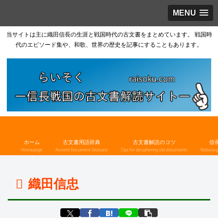
MENU
当サイトは主に織田信長の生涯と戦国時代の古文書をまとめています。 戦国時
代のエピソード集や、和歌、世界の歴史を記事にすることもあります。
ホーム
古文書用語辞典
古文書解読のコツ
信
Homepage
Ancient Document Glossary
Tips for deciphering old documents
Nobunaga
織田信忠