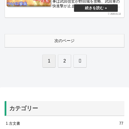
事は武田信玄が野田城を攻略、武田軍の
快進撃が止まる、将軍・足利義昭が挙
兵、細川藤孝の内通、石山・今堅田の戦
2020.01.13
い、和田惟長乱心、髙山友照・重友父子
の暗殺を謀る、織田信長による洛外・上
京焼き討ち、鯰江城の戦いと百済寺焼き
討ち、武田信玄死去、足利義昭と織田信
長間で和議成立などです。
次のページ
次
1
2
へ
カテゴリー
1.古文書
77