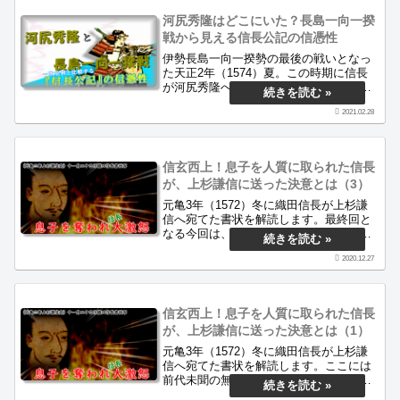
河尻秀隆はどこにいた？長島一向一揆
戦から見える信長公記の信憑性
伊勢長島一向一揆勢の最後の戦いとなっ
た天正2年（1574）夏。この時期に信長
が河尻秀隆へ宛てた書状から、織田の諸
将がどのように動いたのか。さらにこの
2021.02.28
時期の『信長公記』がどの程度信用の置
ける史料なのかを探ります。当サイトは
戦国時代の面白さを古文書から伝...
信玄西上！息子を人質に取られた信長
が、上杉謙信に送った決意とは（3）
元亀3年（1572）冬に織田信長が上杉謙
信へ宛てた書状を解読します。最終回と
なる今回は、武田家の視点からこの史料
と時代背景を紹介します。信玄一流の外
2020.12.27
交はどの程度実を結んだのでしょうか。
当ブログは古文書を解読し、当時の人々
の生き様を紹介するサイトです。
信玄西上！息子を人質に取られた信長
が、上杉謙信に送った決意とは（1）
元亀3年（1572）冬に織田信長が上杉謙
信へ宛てた書状を解読します。ここには
前代未聞の無道、侍の義理を知らずなど
武田信玄を激しく糾弾する内容が列挙さ