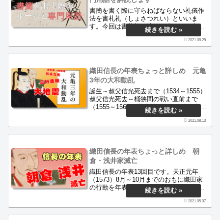
書簡を書く際に守らねばならない礼儀作
法を書札礼（しょさつれい）といいま
す。今回は書札礼の決まり事とその意
味、古文書の専門用語についてわかりや
2021.08.28
すく解説いたします。当サイトは戦国時
代の面白さを古文書から伝えるもので
す。
織田信長の年表ちょっと詳しめ 元亀
3年の大和動乱
誕生～叔父信光死去まで（1534～1555）
叔父信光死去～桶狭間の戦い直前まで
（1555～1560）桶狭間の戦い～小牧山城
移転直後まで（1560～1564）美濃攻略戦
2021.08.13
（1564～1567）覇王上洛（1567～1569）
血戦 姉川の戦い(1570 1.～1570 7.)信長
包囲網の完成（1570 7.～12.）比叡山焼
き討ち（1571 1.～9.）義昭と信長による
織田信長の年表ちょっと詳しめ 朝
幕府・禁裏の経済改革（1571 9下旬～
倉・浅井家滅亡
1571.12）元亀3年の大和動乱（1572 1.～
1572 6.） 当該記事織田信重（信忠）の
織田信長の年表13回目です。天正元年
初陣（1572 7.～1572 9.）武田信玄 つい
（1573）8月～10月までのおもに織田家
に西上作戦を開始する（1572 9.～1572
の行動を年表にしています。朝倉・浅井
...
討伐戦・近江鯰江城攻略・第二次伊勢長
2021.05.07
島一向一揆戦の時期にあたります。