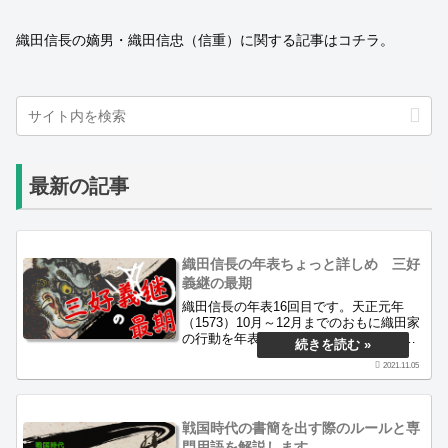
織田信長の嫡男・織田信忠（信重）に関する記事はコチラ。
最新の記事
織田信長の年表ちょっと詳しめ 三好
義継の最期
織田信長の年表16回目です。天正元年
（1573）10月～12月までのおもに織田家
の行動を年表にしています。この間の主
な行動は、伊勢長島攻めをはじめ、山城
2021.11.05
静原山城陥落・毛利・伊達両家との外
交・三好義継自刃・松永父子降伏・旧幕
臣関係者の所領安堵などです。
戦国時代の書簡を出す際のルールと専
門用語を解説します