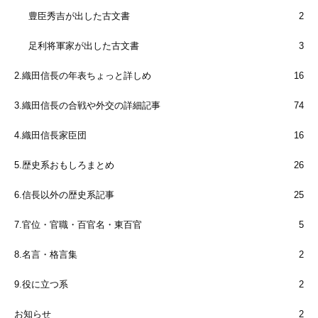
豊臣秀吉が出した古文書
2
足利将軍家が出した古文書
3
2.織田信長の年表ちょっと詳しめ
16
3.織田信長の合戦や外交の詳細記事
74
4.織田信長家臣団
16
5.歴史系おもしろまとめ
26
6.信長以外の歴史系記事
25
7.官位・官職・百官名・東百官
5
8.名言・格言集
2
9.役に立つ系
2
お知らせ
2