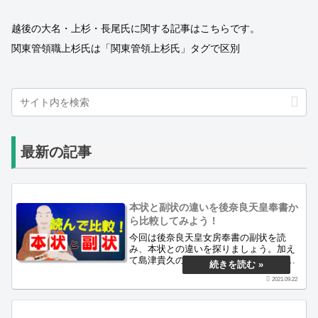
越後の大名・上杉・長尾氏に関する記事はこちらです。
関東管領職上杉氏は「関東管領上杉氏」タグで区別
最新の記事
本状と副状の違いを後奈良天皇奉書か
ら比較してみよう！
今回は後奈良天皇女房奉書の副状を読
み、本状との違いを探りましょう。加え
て島津貴久の修理大夫任官の時代背景、
摂関家近衛氏との繋がりについてもご紹
2021.09.22
介します。