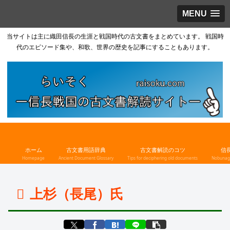
MENU
当サイトは主に織田信長の生涯と戦国時代の古文書をまとめています。 戦国時
代のエピソード集や、和歌、世界の歴史を記事にすることもあります。
ホーム
古文書用語辞典
古文書解読のコツ
信
Homepage
Ancient Document Glossary
Tips for deciphering old documents
Nobunaga
上杉（長尾）氏