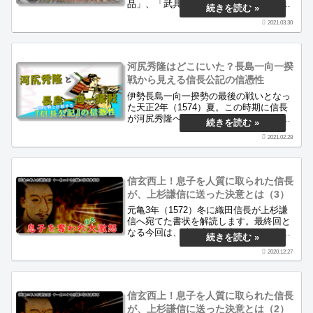
品」、「武具・馬」、「鳥類・猛禽類」
です。実際の史料を進物に絞って調べ、
2021.03.30
複数回登場したものを挙げています。最
も多かった贈り物とは一体何でしょう
か。当サイトは戦国時代の面白さを古文..
河尻秀隆はどこにいた？長島一向一揆
戦から見える信長公記の信憑性
伊勢長島一向一揆勢の最後の戦いとなっ
た天正2年（1574）夏。この時期に信長
が河尻秀隆へ宛てた書状から、織田の諸
将がどのように動いたのか。さらにこの
2021.02.28
時期の『信長公記』がどの程度信用の置
ける史料なのかを探ります。当サイトは
戦国時代の面白さを古文書から伝...
信玄西上！息子を人質に取られた信長
が、上杉謙信に送った決意とは（3）
元亀3年（1572）冬に織田信長が上杉謙
信へ宛てた書状を解読します。最終回と
なる今回は、武田家の視点からこの史料
と時代背景を紹介します。信玄一流の外
2020.12.27
交はどの程度実を結んだのでしょうか。
当ブログは古文書を解読し、当時の人々
の生き様を紹介するサイトです。
信玄西上！息子を人質に取られた信長
が、上杉謙信に送った決意とは（2）