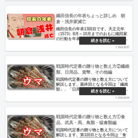
ブログは戦国時代の面白さを古文書から
紹介するサイトです。
織田信長の年表ちょっと詳しめ 朝
倉・浅井家滅亡
織田信長の年表13回目です。天正元年
（1573）8月～10月までのおもに織田家
の行動を年表にしています。朝倉・浅井
討伐戦・近江鯰江城攻略・第二次伊勢長
2021.05.07
島一向一揆戦の時期にあたります。
戦国時代定番の贈り物と数え方②繊維
類、日用品、貨幣、その他編
戦国時代定番の贈り物と数え方について
解説します。最終回となる今回は「繊維
類」、「日用品」、「貨幣」および「そ
の他」です。実際の史料を進物に絞って
2021.04.04
調べ、複数回登場したものを挙げていま
す。最も多かった贈り物とは一体何でし
ょうか。当サイトは戦国時代の面白さを
古文..
戦国時代定番の贈り物と数え方①食
品、武具・馬、鳥類・猛禽類編
戦国時代定番の贈り物と数え方について
解説します。第1回目となる今回は「食