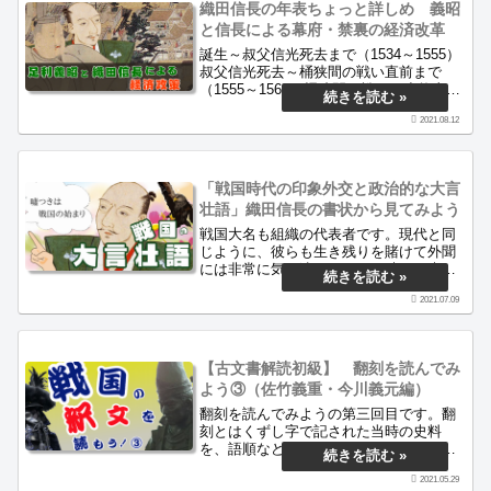
織田信長の年表ちょっと詳しめ 義昭
と信長による幕府・禁裏の経済改革
誕生～叔父信光死去まで（1534～1555）
叔父信光死去～桶狭間の戦い直前まで
（1555～1560）桶狭間の戦い～小牧山城
移転直後まで（1560～1564） 美濃攻略
2021.08.12
戦（1564～1567）覇王上洛（1567～
1569）血戦 姉川の戦い(1570 1.～1570
7.)信長包囲網の完成（1570 7.～12.）比
叡山焼き討ち（1571 1.～9.）義昭と信長
「戦国時代の印象外交と政治的な大言
による幕府・禁裏の経済改革（1571 9下
壮語」織田信長の書状から見てみよう
旬～1571.12） 当該記事元亀3年の大和
動乱（1572 1.～1572.6）織田信重（信
戦国大名も組織の代表者です。現代と同
忠）の初陣（1572 7.～1572 9.）武田信
じように、彼らも生き残りを賭けて外聞
玄 ついに西上作戦を開始する（1572 9.
には非常に気を遣いました。時には虚勢
～1572 ...
を張り、一のことを百のように話を盛る
2021.07.09
こともあったでしょう。今回はそんな
「政治的な大言壮語」を織田信長の書状
から見ていきましょう。
【古文書解読初級】 翻刻を読んでみ
よう③（佐竹義重・今川義元編）
翻刻を読んでみようの第三回目です。翻
刻とはくずし字で記された当時の史料
を、語順などをそのままにして活字化し
たものを指します。くずし字は一切あり
2021.05.29
ませんので、お気軽にご覧ください。当