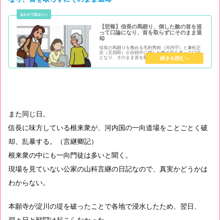
【悲報】信長の馬廻り、倒した敵の首を巡
って口論になり、首を取らずにそのまま退
却
信長の馬廻りを務める毛利秀頼（河内守）と兼松正
吉（又四郎）が合戦中に倒した敵の首を巡って口論
となり、そのまま首を取らずに退却してしまったと
いうお話です。しかも、首の取り合いではなくて譲
り合いというのが面白い点です。
また同じ日。
信長に味方している根来衆が、河内国の一向道場をことごとく破
却、乱暴する。（言継卿記）
根来衆の中にも一向門徒は多いと聞く。
現場を見ていない公家の山科言継の日記なので、真実かどうかは
わからない。
本願寺が淀川の堤を破ったことで各地で浸水したため、翌日、