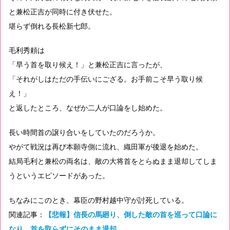
と兼松正吉が同時に付き伏せた。
堪らず倒れる長松新七郎。
毛利秀頼は
「早う首を取り候え！」と兼松正吉に言ったが、
「それがしはただの手伝いにござる。お手前こそ早う取り候
え！」
と返したところ、なぜか二人が口論をし始めた。
長い時間首の譲り合いをしていたのだろうか。
やがて戦況は再び本願寺側に流れ、織田軍が後退を始めた。
結局毛利と兼松の両名は、敵の大将首をとらぬまま退却してしま
うというエピソードがあった。
ちなみにこのとき、幕臣の野村越中守が討死している。
関連記事：
【悲報】信長の馬廻り、倒した敵の首を巡って口論に
なり、首を取らずにそのまま退却