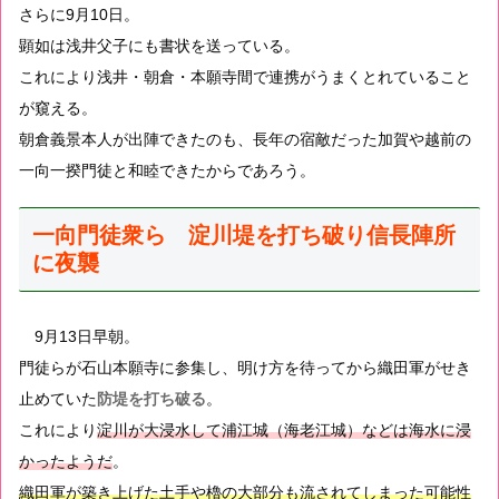
さらに9月10日。
顕如は浅井父子にも書状を送っている。
これにより浅井・朝倉・本願寺間で連携がうまくとれていること
が窺える。
朝倉義景本人が出陣できたのも、長年の宿敵だった加賀や越前の
一向一揆門徒と和睦できたからであろう。
一向門徒衆ら 淀川堤を打ち破り信長陣所
に夜襲
9月13日早朝。
門徒らが石山本願寺に参集し、明け方を待ってから織田軍がせき
止めていた
防堤を打ち破る
。
これにより
淀川が大浸水して浦江城（海老江城）などは海水に浸
かったようだ
。
織田軍が築き上げた土手や櫓の大部分も流されてしまった可能性