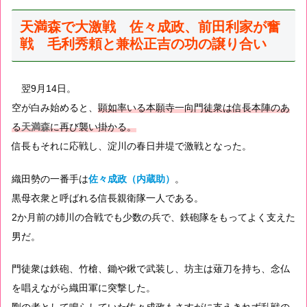
天満森で大激戦 佐々成政、前田利家が奮
戦 毛利秀頼と兼松正吉の功の譲り合い
翌9月14日。
空が白み始めると、
顕如率いる本願寺一向門徒衆は信長本陣のあ
る
天満森
に再び襲い掛かる。
信長もそれに応戦し、淀川の春日井堤で激戦となった。
織田勢の一番手は
佐々成政（内蔵助）
。
黒母衣衆と呼ばれる信長親衛隊一人である。
2か月前の姉川の合戦でも少数の兵で、鉄砲隊をもってよく支えた
男だ。
門徒衆は鉄砲、竹槍、鋤や鍬で武装し、坊主は薙刀を持ち、念仏
を唱えながら織田軍に突撃した。