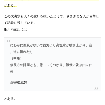
がある。
この大洪水も人々の度肝を抜いたようで、さまざまな人が目撃し
て記録に残している。
細川両家記には
にわかに西風が吹いて西海より高塩水が噴き上がり、淀
川逆に流れたり
（中略）
信長方の陣屋とも、
悉
くつかり、難儀に及ぶ
由
に
ことごと
よし
候
細川両家記
とある。