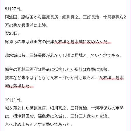
9月27日。
阿波国、讃岐国から
篠原長房
、
細川真之
、
三好長治
、
十河存保
ら2
万の兵が兵庫浦に上陸。
翌28日。
篠原らの軍は織田方の摂津
瓦林城と越水城に攻め込んだ。
越水城は昔、三好長慶が若かりし頃に居城としていた地である。
城主の
瓦林三河守
は懸命に抵抗したが所詮は多勢に無勢。
援軍など来るはずもなく瓦林三河守が討ち取られ、
瓦林城、越水
城は落城した。
10月1日。
城を落とした篠原長房、細川真之、三好長治、十河存保らの軍勢
は、摂津野田砦、福島砦に入城し、三好三人衆らと合流。
京へ攻め上らんとする勢いであった。