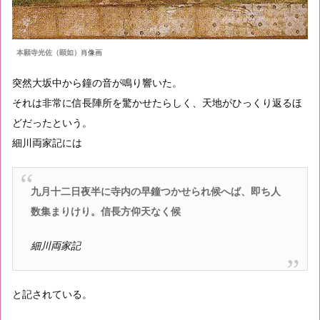
本願寺光佐（顕如）
肖像画
突然大坂中から鐘の音が鳴り響いた。
それは非常に信長陣所を驚かせたらしく、天地がひっくり返るほ
どだったという。
細川両家記には
九月十二日夜半に寺内の早鐘つかせられ候へば、即ち人
数集まりけり。信長方仰天なく候
細川両家記
と記されている。