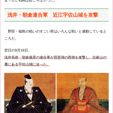
翌々日と戦闘は起こらなかった。
浅井・朝倉連合軍 近江宇佐山城を攻撃
野田・福島の戦いのすごい所はいろんな戦いと連動していると
ころだ。
翌日の9月16日。
浅井長政・朝倉義景の連合軍が琵琶湖の西側を進撃し、比叡山の
麓にある
宇佐山城
に迫った。