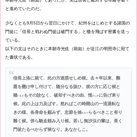
と進めていたのだ。
少なくとも9月5日から翌日にかけて、紀州をはじめとする諸国の
門徒に「信長と戦わぬ門徒は破門する」と檄を飛ばす密書を送っ
ている。
以下の文はそのときに本願寺光佐（顕如）が近江の明照寺に宛て
た書状である。
信長上洛に就て、此の方迷惑せしめ候。去々年以来、難
題を懸け申し付けて、随分なる扱ひ、彼の方に応じ候と
雖
もその詮なく、破却すべきの由、
慥
に告げ来り
いえど
たしか
候。此の上は力及ばす。然ればこの時開山の一流退転な
きの様、各身命を顧みず、忠節を
抽
らるべきこと有り
ちゅう
難く候。併ら馳走頼み入り候。
若
し無沙汰の輩は、長く
も
門徒たるべからず候なり。あなかしこ。