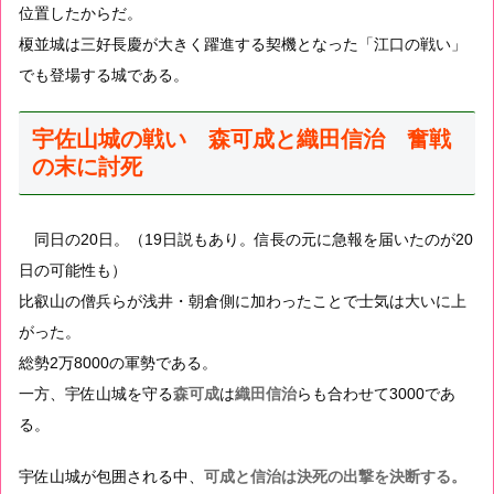
位置したからだ。
榎並城は三好長慶が大きく躍進する契機となった「江口の戦い」
でも登場する城である。
宇佐山城の戦い 森可成と織田信治 奮戦
の末に討死
同日の20日。（19日説もあり。信長の元に急報を届いたのが20
日の可能性も）
比叡山の僧兵らが浅井・朝倉側に加わったことで士気は大いに上
がった。
総勢2万8000の軍勢である。
一方、宇佐山城を守る
森可成
は
織田信治
らも合わせて3000であ
る。
宇佐山城が包囲される中、
可成と信治は決死の出撃を決断する。