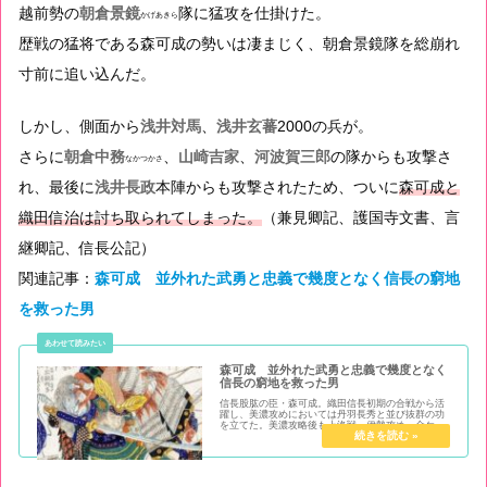
越前勢の
朝倉
景鏡
隊に猛攻を仕掛けた。
かげあきら
歴戦の猛将である森可成の勢いは凄まじく、朝倉景鏡隊を総崩れ
寸前に追い込んだ。
しかし、側面から
浅井対馬
、
浅井玄蕃
2000の兵が。
さらに
朝倉
中務
、
山崎吉家
、
河波賀三郎
の隊からも攻撃さ
なかつかさ
れ、最後に
浅井長政
本陣からも攻撃されたため、ついに
森可成と
織田信治は討ち取られてしまった。
（兼見卿記、護国寺文書、言
継卿記、信長公記）
関連記事：
森可成 並外れた武勇と忠義で幾度となく信長の窮地
を救った男
森可成 並外れた武勇と忠義で幾度となく
信長の窮地を救った男
信長股肱の臣・森可成。織田信長初期の合戦から活
躍し、美濃攻めにおいては丹羽長秀と並び抜群の功
を立てた。美濃攻略後も上洛戦、伊勢攻め、金ケ
崎・手筒山の合戦、姉川合戦と主要な戦いには必ず
参陣している。森長可や蘭丸の父として有名な武将
であるが、その詳細を記す記事は少ない。今回はそ
の可成の足跡を辿る。