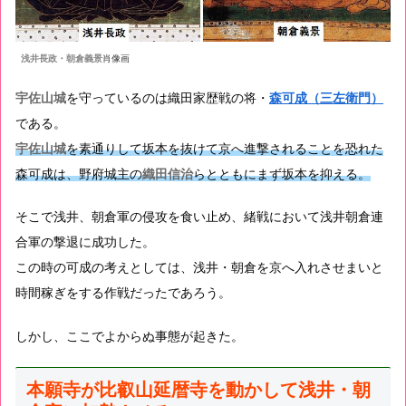
浅井長政・朝倉義景
肖像画
宇佐山城
を守っているのは織田家歴戦の将・
森可成（三左衛門）
である。
宇佐山城
を素通りして坂本を抜けて京へ進撃されることを恐れた
森可成は、野府城主の
織田信治
らとともにまず坂本を抑える。
そこで浅井、朝倉軍の侵攻を食い止め、緒戦において浅井朝倉連
合軍の撃退に成功した。
この時の可成の考えとしては、浅井・朝倉を京へ入れさせまいと
時間稼ぎをする作戦だったであろう。
しかし、ここでよからぬ事態が起きた。
本願寺が比叡山延暦寺を動かして浅井・朝