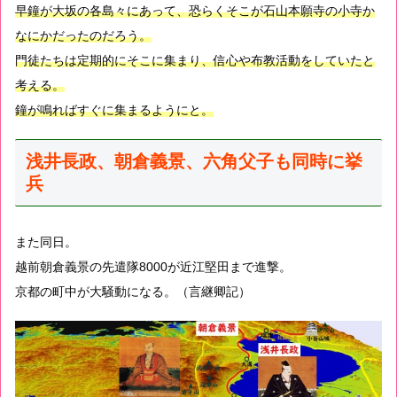
早鐘が大坂の各島々にあって、恐らくそこが石山本願寺の小寺か
なにかだったのだろう。
門徒たちは定期的にそこに集まり、信心や布教活動をしていたと
考える。
鐘が鳴ればすぐに集まるようにと。
浅井長政、朝倉義景、六角父子も同時に挙
兵
また同日。
越前朝倉義景の先遣隊8000が近江堅田まで進撃。
京都の町中が大騒動になる。（言継卿記）