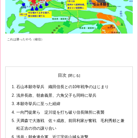
これは勝ったやろ（確信）
目次
石山本願寺挙兵 織田信長との10年戦争のはじまり
浅井長政、朝倉義景、六角父子も同時に挙兵
本願寺挙兵に至った経緯
一向門徒衆ら 淀川堤を打ち破り信長陣所に夜襲
天満森で大激戦 佐々成政、前田利家が奮戦 毛利秀頼と兼
松正吉の功の譲り合い
浅井・朝倉連合軍 近江宇佐山城を攻撃