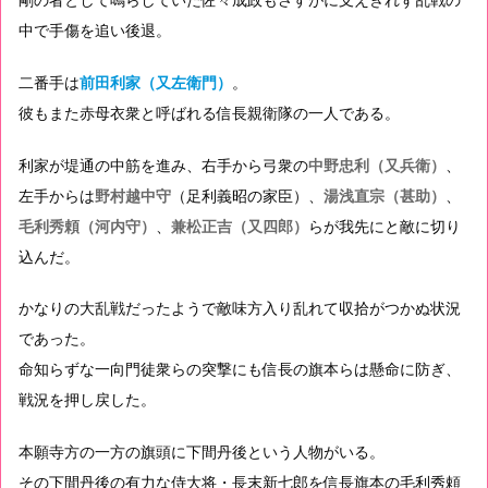
剛の者として鳴らしていた佐々成政もさすがに支えきれず乱戦の
中で手傷を追い後退。
二番手は
前田利家（又左衛門）
。
彼もまた赤母衣衆と呼ばれる信長親衛隊の一人である。
利家が堤通の中筋を進み、右手から弓衆の
中野忠利（又兵衛）
、
左手からは
野村越中守
（足利義昭の家臣）、
湯浅直宗（甚助）
、
毛利秀頼（河内守）
、
兼松正吉（又四郎）
らが我先にと敵に切り
込んだ。
かなりの大乱戦だったようで敵味方入り乱れて収拾がつかぬ状況
であった。
命知らずな一向門徒衆らの突撃にも信長の旗本らは懸命に防ぎ、
戦況を押し戻した。
本願寺方の一方の旗頭に下間丹後という人物がいる。
その下間丹後の有力な侍大将・長末新七郎を信長旗本の毛利秀頼