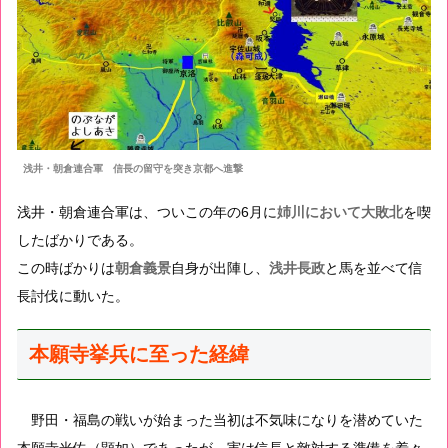
浅井・朝倉連合軍 信長の留守を突き京都へ進撃
浅井・朝倉連合軍は、ついこの年の6月に
姉川において大敗北
を喫
したばかりである。
この時ばかりは
朝倉義景
自身が出陣し、
浅井長政
と馬を並べて信
長討伐に動いた。
本願寺挙兵に至った経緯
野田・福島の戦いが始まった当初は不気味になりを潜めていた
本願寺光佐（顕如）であったが、実は信長と敵対する準備を着々