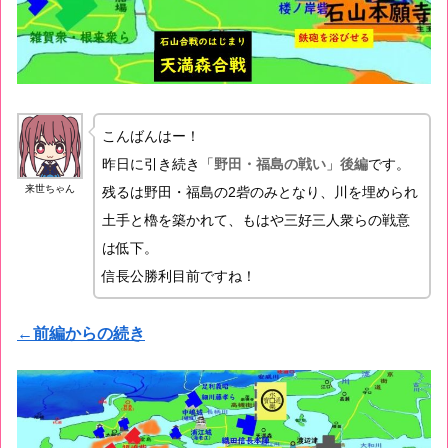
こんばんはー！
昨日に引き続き「
野田・福島の戦い
」
後編
です。
来世ちゃん
残るは野田・福島の2砦のみとなり、川を埋められ
土手と櫓を築かれて、もはや三好三人衆らの戦意
は低下。
信長公勝利目前ですね！
←前編からの続き