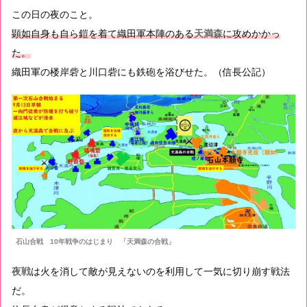
この日の夜のこと。
顕如自身も自ら鎧を着て織田軍本陣のある
天満森
に攻めかかっ
た。
織田軍の楼岸砦と川口砦にも鉄砲を浴びせた。（信長公記）
石山合戦 10年戦争のはじまり 「天満森の合戦」
夜戦
は火を消して敵が見えないのを利用して一気に切り崩す戦法
だ。