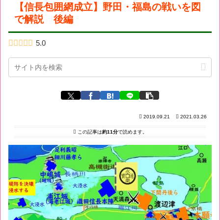
【信長包囲網成立】野田・福島の戦いを図
で解説 後編
5.0
2019.09.21
2021.03.26
この記事は
約11分
で読めます。