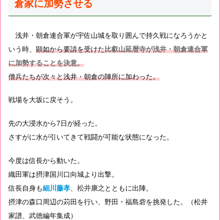
倉家に加勢させる
浅井・朝倉連合軍が宇佐山城を取り囲んで持久戦になろうかと
いう時、
顕如から要請を受けた
比叡山延暦寺が浅井・朝倉連合軍
に加勢することを決意
。
僧兵たちが次々と浅井・朝倉の陣所に加わった。
戦場を大坂に戻そう。
先の大浸水から7日が経った。
さすがに水が引いてきて戦闘が可能な状態になった。
今度は信長から動いた。
織田軍は摂津国川口向城より出撃。
信長自身も
細川藤孝
、
松井康之
とともに出陣。
摂津の森口周辺の苅田を行い、野田・福島砦を挑発した。（松井
家譜、武徳編年集成）