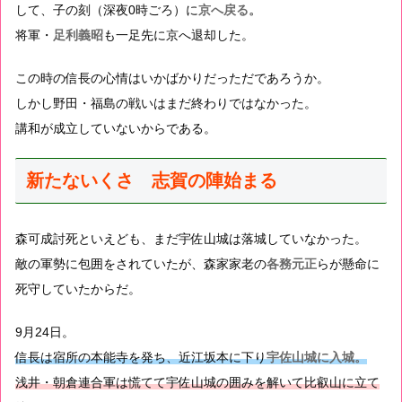
して、子の刻（深夜0時ごろ）に
京へ戻る。
将軍・
足利義昭
も一足先に京へ退却した。
この時の信長の心情はいかばかりだっただであろうか。
しかし野田・福島の戦いはまだ終わりではなかった。
講和が成立していないからである。
新たないくさ 志賀の陣始まる
森可成討死といえども、まだ宇佐山城は落城していなかった。
敵の軍勢に包囲をされていたが、森家家老の
各務元正
らが懸命に
死守していたからだ。
9月24日。
信長は宿所の本能寺を発ち、近江坂本に下り
宇佐山城に入城。
浅井・朝倉連合軍は慌てて宇佐山城の囲みを解いて比叡山に立て