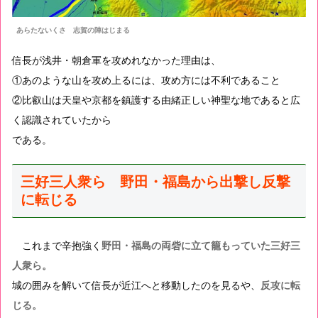
あらたないくさ 志賀の陣はじまる
信長が浅井・朝倉軍を攻めれなかった理由は、
①あのような山を攻め上るには、攻め方には不利であること
②比叡山は天皇や京都を鎮護する由緒正しい神聖な地であると広
く認識されていたから
である。
三好三人衆ら 野田・福島から出撃し反撃
に転じる
これまで辛抱強く
野田・福島の両砦に立て籠もっていた三好三
人衆ら。
城の囲みを解いて信長が近江へと移動したのを見るや、
反攻に転
じる。