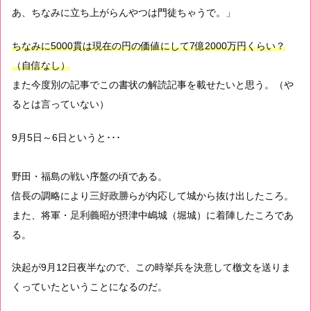
あ、ちなみに立ち上がらんやつは門徒ちゃうで。」
ちなみに5000貫は現在の円の価値にして7億2000万円くらい？
（自信なし）
また今度別の記事でこの書状の解読記事を載せたいと思う。（や
るとは言っていない）
9月5日～6日というと･･･
野田・福島の戦い序盤の頃である。
信長の調略により
三好政勝
らが内応して城から抜け出したころ。
また、将軍・
足利義昭
が摂津中嶋城（堀城）に着陣したころであ
る。
決起が9月12日夜半なので、この時挙兵を決意して檄文を送りま
くっていたということになるのだ。