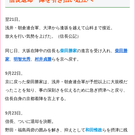
翌21日。
浅井・朝倉連合軍、大津から逢坂を越えて山科まで接近。
放火を行い気勢を上げた。（信長公記）
同じ日、大坂在陣中の信長も
柴田勝家
の進言を受け入れ、
柴田勝
家
、
明智光秀
、
村井貞勝
らを京へ戻す。
9月22日。
京に戻った柴田勝家は、浅井・朝倉連合軍が予想以上に大規模だ
ったことを知り、事の深刻さを伝えるために急ぎ摂津へと戻り、
信長自身の京都着陣を言上する。
9月23日。
信長、ついに退却を決断。
野田・福島両砦の囲みを解き、抑えとして
和田惟政
らを摂津に残