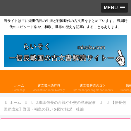
MENU
当サイトは主に織田信長の生涯と戦国時代の古文書をまとめています。 戦国時
代のエピソード集や、和歌、世界の歴史を記事にすることもあります。
ホーム
古文書用語辞典
古文書解読のコツ
信
Homepage
Ancient Document Glossary
Tips for deciphering old documents
Nobunaga
ホーム
3.織田信長の合戦や外交の詳細記事
【信長包
囲網成立】野田・福島の戦いを図で解説 後編