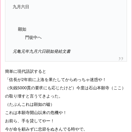
九月六日
顕如
門徒中へ
元亀元年九月六日顕如発給文書
簡単に現代語訳すると
「信長が2年前に上洛を果たしてからめっちゃ迷惑や！
（矢銭5000貫の要求にも応じたけど）今度は石山本願寺（ここ）
の取り壊すと言うてきよった。
（たぶんこれは顕如の嘘）
これは本願寺開山以来の危機や！
お前ら、手を貸してやー！
今が命を顧みずに忠節をぬきんでる時やで。