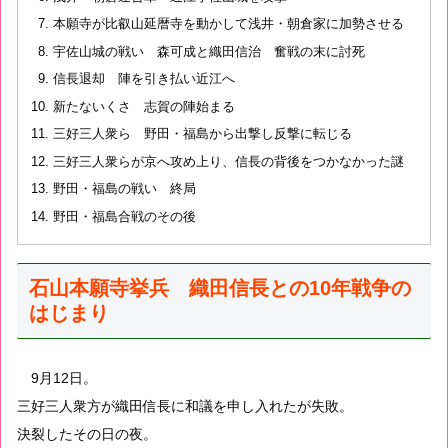
本願寺が比叡山延暦寺を動かして浅井・朝倉家に加勢させる
宇佐山城の戦い 森可成と織田信治 奮戦の末に討死
信長退却 陣を引き払い近江へ
新たないくさ 志賀の陣始まる
三好三人衆ら 野田・福島から出撃し反撃に転じる
三好三人衆らが京へ攻め上り、信長の背後をつかなかった謎
野田・福島の戦い 終局
野田・福島合戦のその後
石山本願寺挙兵 織田信長との10年戦争の
はじまり
9月12日。
三好三人衆方が織田信長に和議を申し入れたが失敗。
決裂したその日の夜。